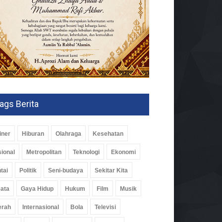
ags Berita
iner
Hiburan
Olahraga
Kesehatan
ional
Metropolitan
Teknologi
Ekonomi
tai
Politik
Seni-budaya
Sekitar Kita
ata
Gaya Hidup
Hukum
Film
Musik
erah
Internasional
Bola
Televisi