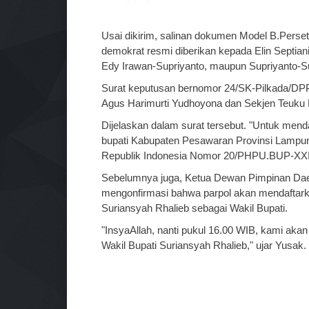
Usai dikirim, salinan dokumen Model B.Pers
demokrat resmi diberikan kepada Elin Septian
Edy Irawan-Supriyanto, maupun Supriyanto-S
Surat keputusan bernomor 24/SK-Pilkada/DPP
Agus Harimurti Yudhoyona dan Sekjen Teuku R
Dijelaskan dalam surat tersebut. "Untuk mend
bupati Kabupaten Pesawaran Provinsi Lampun
Republik Indonesia Nomor 20/PHPU.BUP-XXIII/
Sebelumnya juga, Ketua Dewan Pimpinan Dae
mengonfirmasi bahwa parpol akan mendaftarka
Suriansyah Rhalieb sebagai Wakil Bupati.
"InsyaAllah, nanti pukul 16.00 WIB, kami akan
Wakil Bupati Suriansyah Rhalieb," ujar Yusak. 