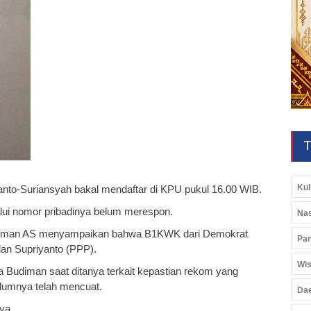
T
Kul
anto-Suriansyah bakal mendaftar di KPU pukul 16.00 WIB.
alui nomor pribadinya belum merespon.
Nas
diman AS menyampaikan bahwa B1KWK dari Demokrat
Pan
 dan Supriyanto (PPP).
Wis
ata Budiman saat ditanya terkait kepastian rekom yang
lumnya telah mencuat.
Da
ya.