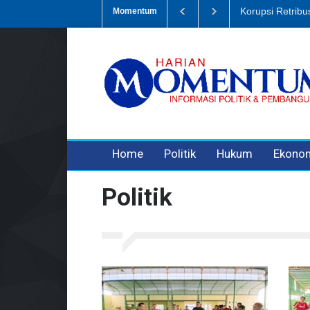
Dugaan Penipua
Momentum
3 years ago
3 years ago
Home
Politik
Hukum
Ekono
Politik