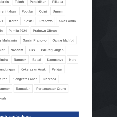
ebritis
Tokoh
Pendidikan
Pilkada
erintahan
Popular
Opini
Umum
is
Koran
Sosial
Prabowo
Anies Amin
in
Pemilu 2024
Prabowo Gibran
s Muhaimin
Ganjar Pranowo
Ganjar Mahfud
kar
Nasdem
Pks
Pdi Perjuangan
indra
Rampok
Begal
Kampanye
Kdrt
rundungan
Kekerasan Anak
Pelajar
wuran
Sengketa Lahan
Narkoba
ranmor
Ramadan
Perdagangan Orang
erah
eatured Videos