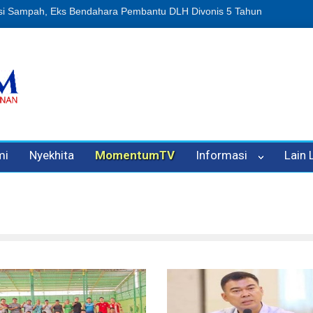
n Oleh Oknum Kadis, Kuasa Hukum Pelapor Desak Polisi Tetapkan P
mi
Nyekhita
MomentumTV
Informasi
Lain