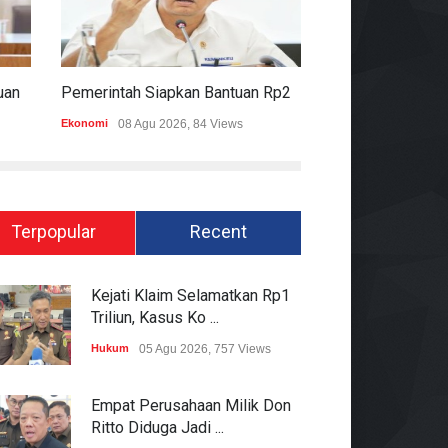
Komisi II DPR Apresiasi Bantuan Fiskal Rp20,5 Triliun Untuk Daerah
Pemerintah Siapkan Bantuan Rp20,5 Triliun Untuk Pemda
Ekonomi
08 Agu 2026, 84 Views
Hukum
08 Agu 2026
Terpopular
Recent
Kejati Klaim Selamatkan Rp1
Triliun, Kasus Ko ...
Hukum
05 Agu 2026, 757 Views
Empat Perusahaan Milik Don
Ritto Diduga Jadi ...