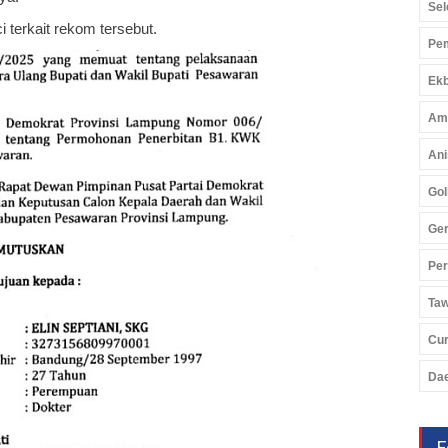
Sel
 terkait rekom tersebut.
Pem
Ekb
Am
Ani
Gol
Ger
Pe
Ta
Cu
Da
F