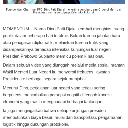
Founder dan Chairman FPCI Dino Patti Djalal menerima penghargaan Order of Merit dari
Presiden Ukraina Volodymyr Zelensky. Foto: Ist.
MOMENTUM
-- Nama Dino Patti Djalal kembali menghiasi ruang
publik dalam beberapa hari terakhir. Bukan karena jabatan baru
atau penugasan diplomatik, melainkan karena kritik yang
disampaikannya terhadap intensitas kunjungan luar negeri
Presiden Prabowo Subianto memicu polemik nasional.
Dalam sebuah video yang diunggah melalui media sosial, mantan
Wakil Menteri Luar Negeri itu menyoroti frekuensi lawatan
Presiden ke berbagai negara sejak menjabat.
Menurut Dino, perjalanan luar negeri yang terlalu sering
berpotensi menimbulkan persepsi negatif di tengah kondisi
ekonomi yang masih menghadapi berbagai tantangan.
Ia juga mengingatkan bahwa setiap kunjungan presiden
membutuhkan biaya besar, mulai dari transportasi, pengamanan,
logistik hingga dukungan protokoler.