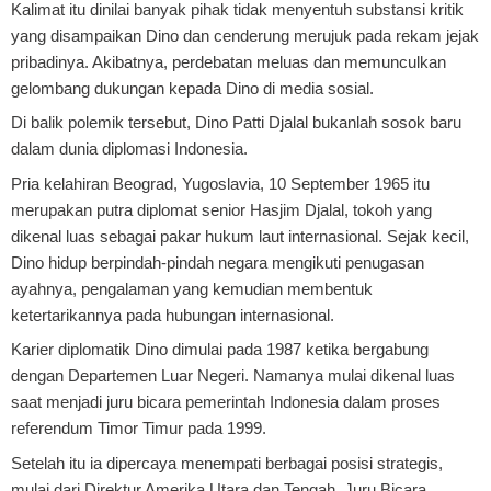
Kalimat itu dinilai banyak pihak tidak menyentuh substansi kritik
yang disampaikan Dino dan cenderung merujuk pada rekam jejak
pribadinya. Akibatnya, perdebatan meluas dan memunculkan
gelombang dukungan kepada Dino di media sosial.
Di balik polemik tersebut, Dino Patti Djalal bukanlah sosok baru
dalam dunia diplomasi Indonesia.
Pria kelahiran Beograd, Yugoslavia, 10 September 1965 itu
merupakan putra diplomat senior Hasjim Djalal, tokoh yang
dikenal luas sebagai pakar hukum laut internasional. Sejak kecil,
Dino hidup berpindah-pindah negara mengikuti penugasan
ayahnya, pengalaman yang kemudian membentuk
ketertarikannya pada hubungan internasional.
Karier diplomatik Dino dimulai pada 1987 ketika bergabung
dengan Departemen Luar Negeri. Namanya mulai dikenal luas
saat menjadi juru bicara pemerintah Indonesia dalam proses
referendum Timor Timur pada 1999.
Setelah itu ia dipercaya menempati berbagai posisi strategis,
mulai dari Direktur Amerika Utara dan Tengah, Juru Bicara