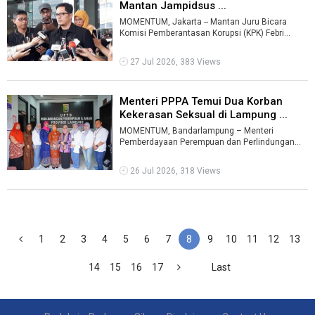
Mantan Jampidsus ...
MOMENTUM, Jakarta -- Mantan Juru Bicara
Komisi Pemberantasan Korupsi (KPK) Febri
Diansyah resmi menjadi kuasa hukum mantan
Ja ...
27 Jul 2026, 383 Views
Menteri PPPA Temui Dua Korban
Kekerasan Seksual di Lampung ...
MOMENTUM, Bandarlampung – Menteri
Pemberdayaan Perempuan dan Perlindungan
Anak (PPPA) Arifah Fauzi meninjau Unit
Pelaksana ...
26 Jul 2026, 318 Views
1
2
3
4
5
6
7
8
9
10
11
12
13
14
15
16
17
Last