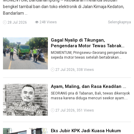
bengkel tambal ban dan toko elektronik di Jalan Kimaja Kedaton,
Bandarlam ...
248 Views
Selengkapnya
28 Jul 2026
Gagal Nyalip di Tikungan,
Pengendara Motor Tewas Tabrak
Truk Pasi ...
MOMENTUM, Pringsewu--Seorang pengendara
sepeda motor tewas setelah bertabrakan
dengan truk bermuatan pasir di Jalan Lintas Ba
...
27 Jul 2026, 338 Views
Ayam, Maling, dan Rasa Keadilan ...
SEORANG pria di Tabanan, Bali, tewas dikeroyok
massa karena diduga mencuri seekor ayam.
Kasus ini langsung menyita perhatian. ...
27 Jul 2026, 351 Views
Eks Jubir KPK Jadi Kuasa Hukum