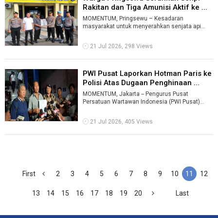
Rakitan dan Tiga Amunisi Aktif ke ...
MOMENTUM, Pringsewu – Kesadaran
masyarakat untuk menyerahkan senjata api
ilegal kepada aparat kepolisian terus meningkat.
S ...
21 Jul 2026, 298 Views
PWI Pusat Laporkan Hotman Paris ke
Polisi Atas Dugaan Penghinaan ...
MOMENTUM, Jakarta -- Pengurus Pusat
Persatuan Wartawan Indonesia (PWI Pusat)
resmi melaporkan advokat Hotman Paris
Hutapea ke ...
21 Jul 2026, 405 Views
First
2
3
4
5
6
7
8
9
10
11
12
13
14
15
16
17
18
19
20
Last