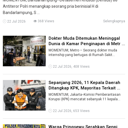
Antiteror Polri menangkap seorang pria berinisial H di
Bandarlampung, S ...
368 Views
Selengkapnya
22 Jul 2026
Dokter Muda Ditemukan Meninggal
Dunia di Kamar Penginapan di Metr ...
MOMENTUM, Metro – Seorang dokter muda
internship yang bertugas di Rumah Sakit
Sukadana Lampung Timur ditemukan meninggal
du ...
22 Jul 2026, 408 Views
Sepanjang 2026, 11 Kepala Daerah
Ditangkap KPK, Mayoritas Terkait ...
MOMENTUM, Jakarta--Komisi Pemberantasan
Korupsi (KPK) mencatat sebanyak 11 kepala
daerah terjaring operasi tangkap tangan (OT ...
22 Jul 2026, 653 Views
Warga Pringsewu Serahkan Senpi