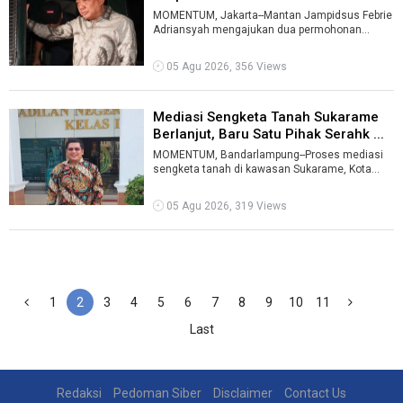
...
MOMENTUM, Jakarta--Mantan Jampidsus Febrie
Adriansyah mengajukan dua permohonan
praperadilan ke Pengadilan Negeri Jakarta Sel ...
05 Agu 2026, 356 Views
Mediasi Sengketa Tanah Sukarame
Berlanjut, Baru Satu Pihak Serahk ...
MOMENTUM, Bandarlampung--Proses mediasi
sengketa tanah di kawasan Sukarame, Kota
Bandarlampung, dalam perkara Nomor
90/Pdt.G/ ...
05 Agu 2026, 319 Views
1
2
3
4
5
6
7
8
9
10
11
Last
Redaksi
Pedoman Siber
Disclaimer
Contact Us