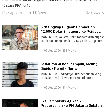
membentuk Satuan Tugas Perlindungan Perempuan dan Anak
(Satgas PPA) di 15 ...
333 Views
Selengkapnya
06 Agu 2026
KPK Ungkap Dugaan Pemberian
12.500 Dolar Singapura ke Pejabat
Kem ...
MOMENTUM, Jakarta -- KPK menemukan dugaan
pemberian uang senilai 12.500 dolar Singapura
kepada pejabat Kementerian Kehutanan ...
05 Agu 2026, 231 Views
Ketiduran di Kasur Empuk, Maling
Diciduk Pemilik Rumah ...
MOMENTUM, Gadingrejo--Aksi pencurian yang
dilakukan IM (21), warga Pekon Blitarejo,
Kecamatan Gadingrejo, Kabupaten Pringsewu ...
05 Agu 2026, 314 Views
Eks Jampidsus Ajukan 2
Praperadilan ke PN Jakarta Selatan