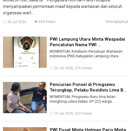
menyampaikan permintaan maaf kepada wartawan dan seluruh
organisasi wart ...
604 Views
Selengkapnya
20 Jul 2026
PWI Lampung Utara Minta Waspadai
Pencatutan Nama PWI ...
MOMENTUM, Kotabumi--Persatuan Wartawan
Indonesia (PWI) Kabupaten Lampung Utara
mengimbau pihak yang merasa dirugikan akibat
d ...
20 Jul 2026, 276 Views
Pencurian Ponsel di Pringsewu
Terungkap, Pelaku Residivis Lima Bu
...
MOMENTUM, Pringsewu--Baru lima bulan
menghirup udara bebas, EP (22) warga
Kelurahan Pringsewu Selatan, Kabupaten
Pringsewu ke ...
19 Jul 2026, 253 Views
PWI Pusat Minta Hotman Paris Minta