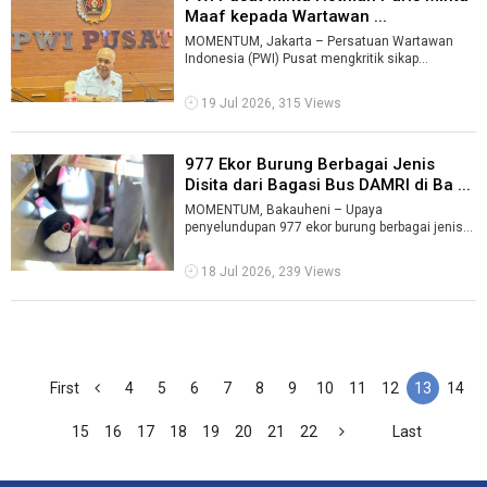
Maaf kepada Wartawan ...
MOMENTUM, Jakarta – Persatuan Wartawan
Indonesia (PWI) Pusat mengkritik sikap
pengacara Hotman Paris Hutapea saat
menghadap ...
19 Jul 2026, 315 Views
977 Ekor Burung Berbagai Jenis
Disita dari Bagasi Bus DAMRI di Ba ...
MOMENTUM, Bakauheni – Upaya
penyelundupan 977 ekor burung berbagai jenis
digagalkan aparat gabungan di Pelabuhan
Bakauheni, ...
18 Jul 2026, 239 Views
First
4
5
6
7
8
9
10
11
12
13
14
15
16
17
18
19
20
21
22
Last