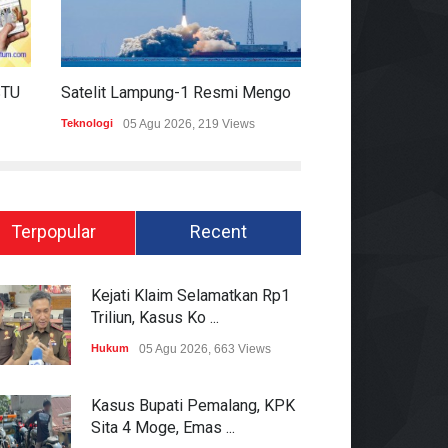
HARIAN MOMENTUM 6 AGUSTUS 2026
Satelit Lampung-1 Resmi Mengorbit, Lampung Masuki Era Pembangunan Berbasis Data
Teknologi
05 Agu 2026, 219 Views
Hukum
05 Agu 2026
Terpopular
Recent
Kejati Klaim Selamatkan Rp1
Triliun, Kasus Ko ...
Hukum
05 Agu 2026, 663 Views
Kasus Bupati Pemalang, KPK
Sita 4 Moge, Emas ...