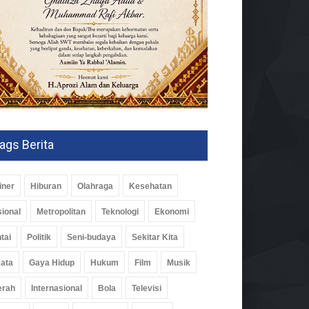
ags Berita
iner
Hiburan
Olahraga
Kesehatan
ional
Metropolitan
Teknologi
Ekonomi
tai
Politik
Seni-budaya
Sekitar Kita
ata
Gaya Hidup
Hukum
Film
Musik
erah
Internasional
Bola
Televisi