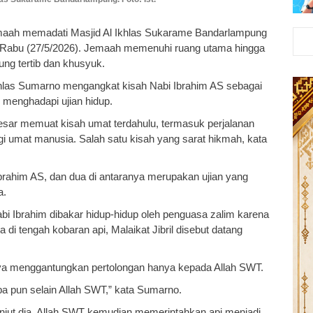
maah memadati Masjid Al Ikhlas Sukarame Bandarlampung
h, Rabu (27/5/2026). Jemaah memenuhi ruang utama hingga
ng tertib dan khusyuk.
khlas Sumarno mengangkat kisah Nabi Ibrahim AS sebagai
 menghadapi ujian hidup.
 besar memuat kisah umat terdahulu, termasuk perjalanan
agi umat manusia. Salah satu kisah yang sarat hikmah, kata
 Ibrahim AS, dan dua di antaranya merupakan ujian yang
a.
Nabi Ibrahim dibakar hidup-hidup oleh penguasa zalim karena
i tengah kobaran api, Malaikat Jibril disebut datang
a menggantungkan pertolongan hanya kepada Allah SWT.
pa pun selain Allah SWT,” kata Sumarno.
njut dia, Allah SWT kemudian memerintahkan api menjadi