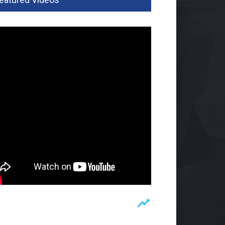
im Waykanan Pelopori
i Bersihkan Curup Kereta
m
09 Jul 2026, 431 Views