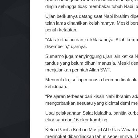
dingin sehingga tidak membakar tubuh Nabi Ib
Ujian berikutnya datang saat Nabi Ibrahim di
telah lama dinantikan kelahirannya. Meski ber
penuh ketaatan.
“Atas ketaatan dan keikhlasannya, Allah kem
disembelih,” ujarnya.
Sumarno juga menyinggung ujian lain ketika 
tandus yang belum dihuni manusia. Meski demi
menjalankan perintah Allah SWT.
Menurut dia, setiap manusia beriman tidak ak
kehidupan.
“Pelajaran terbesar dari kisah Nabi Ibrahim 
mengorbankan sesuatu yang dicintai demi menj
Usai pelaksanaan Salat Iduladha, panitia kur
ekor sapi dan 16 ekor kambing.
Ketua Panitia Kurban Masjid Al Ikhlas Winart
meningkat dibandingkan tahun sebelumnya. Da