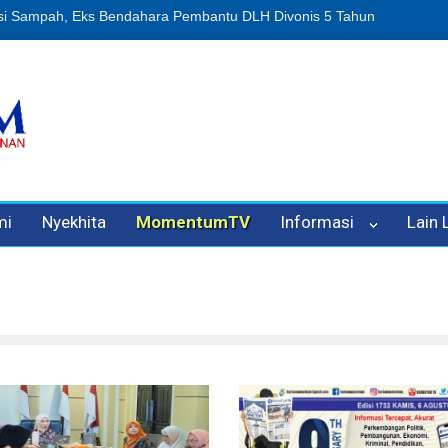
n Oleh Oknum Kadis, Kuasa Hukum Pelapor Desak Polisi Tetapkan P
mi
Nyekhita
MomentumTV
Informasi
Lain