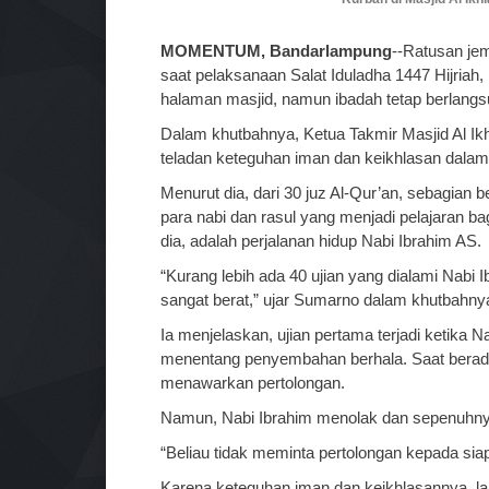
MOMENTUM, Bandarlampung
--Ratusan je
saat pelaksanaan Salat Iduladha 1447 Hijria
halaman masjid, namun ibadah tetap berlangsu
Dalam khutbahnya, Ketua Takmir Masjid Al I
teladan keteguhan iman dan keikhlasan dalam
Menurut dia, dari 30 juz Al-Qur’an, sebagian
para nabi dan rasul yang menjadi pelajaran b
dia, adalah perjalanan hidup Nabi Ibrahim AS.
“Kurang lebih ada 40 ujian yang dialami Nabi
sangat berat,” ujar Sumarno dalam khutbahny
Ia menjelaskan, ujian pertama terjadi ketika 
menentang penyembahan berhala. Saat berada d
menawarkan pertolongan.
Namun, Nabi Ibrahim menolak dan sepenuhny
“Beliau tidak meminta pertolongan kepada sia
Karena keteguhan iman dan keikhlasannya, la