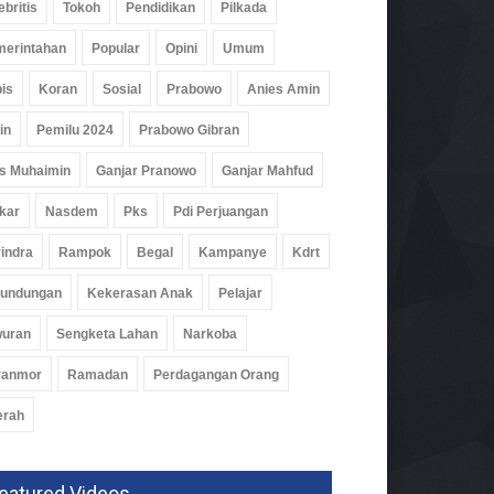
ebritis
Tokoh
Pendidikan
Pilkada
erintahan
Popular
Opini
Umum
is
Koran
Sosial
Prabowo
Anies Amin
in
Pemilu 2024
Prabowo Gibran
s Muhaimin
Ganjar Pranowo
Ganjar Mahfud
kar
Nasdem
Pks
Pdi Perjuangan
indra
Rampok
Begal
Kampanye
Kdrt
rundungan
Kekerasan Anak
Pelajar
wuran
Sengketa Lahan
Narkoba
ranmor
Ramadan
Perdagangan Orang
erah
eatured Videos