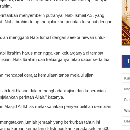
rahim.
perintahkan menyembelih putranya, Nabi Ismail AS, yang
at, Nabi Ibrahim tetap menjalankan perintah tersebut dengan
udian mengganti Nabi Ismail dengan seekor hewan untuk
Nabi Ibrahim harus meninggalkan keluarganya di tempat
kian, Nabi Ibrahim dan keluarganya tetap sabar serta taat
T
an mencapai derajat kemuliaan tanpa melalui ujian
Kul
Nas
adalah keikhlasan dalam menghadapi ujian dan keberanian
alankan perintah Allah,” katanya.
Pan
ban Masjid Al Ikhlas melaksanakan penyembelihan sembilan
Wis
Da
o mengatakan jumlah jemaah yang berkurban tahun ini
ging kurban kemudian didistribusikan kepada sekitar 600