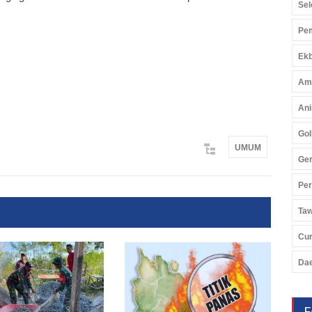
Sel
Pem
Ekb
Am
Ani
Gol
UMUM
Ger
Pe
Ta
Cu
Da
F