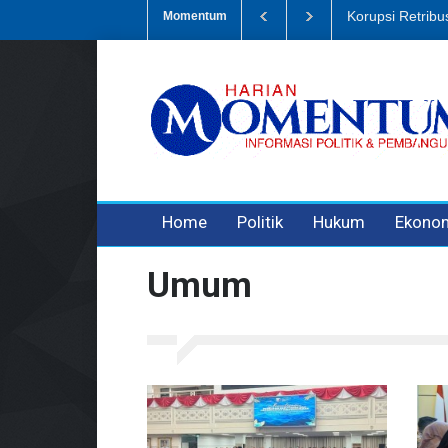
Dugaan Penipua
Momentum
3 years ago
3 years ago
Home
Politik
Hukum
Ekono
Umum