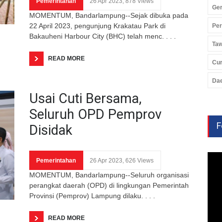
Pemerintahan
26 Apr 2023, 878 Views
Ger
MOMENTUM, Bandarlampung--Sejak dibuka pada
22 April 2023, pengunjung Krakatau Park di
Pe
Bakauheni Harbour City (BHC) telah menc. . . .
Ta
READ MORE
Cu
Da
Usai Cuti Bersama,
Seluruh OPD Pemprov
F
Disidak
Pemerintahan
26 Apr 2023, 626 Views
MOMENTUM, Bandarlampung--Seluruh organisasi
perangkat daerah (OPD) di lingkungan Pemerintah
Provinsi (Pemprov) Lampung dilaku. . . .
READ MORE