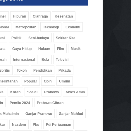
iner
Hiburan
Olahraga
Kesehatan
ional
Metropolitan
Teknologi
Ekonomi
tai
Politik
Seni-budaya
Sekitar Kita
ata
Gaya Hidup
Hukum
Film
Musik
erah
Internasional
Bola
Televisi
ebritis
Tokoh
Pendidikan
Pilkada
erintahan
Popular
Opini
Umum
is
Koran
Sosial
Prabowo
Anies Amin
in
Pemilu 2024
Prabowo Gibran
s Muhaimin
Ganjar Pranowo
Ganjar Mahfud
kar
Nasdem
Pks
Pdi Perjuangan