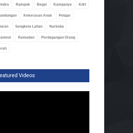
indra
Rampok
Begal
Kampanye
Kdrt
rundungan
Kekerasan Anak
Pelajar
wuran
Sengketa Lahan
Narkoba
ranmor
Ramadan
Perdagangan Orang
erah
eatured Videos