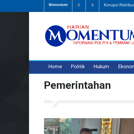
Dugaan Penipua
Momentum
3 years ago
3 years ago
Home
Politik
Hukum
Ekono
Pemerintahan