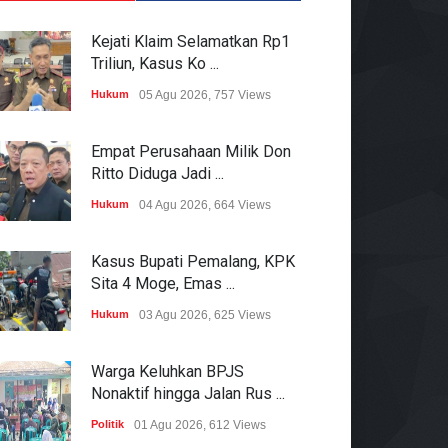
Kejati Klaim Selamatkan Rp1
Triliun, Kasus Ko ...
Hukum
05 Agu 2026, 757 Views
Empat Perusahaan Milik Don
Ritto Diduga Jadi ...
Hukum
04 Agu 2026, 664 Views
Kasus Bupati Pemalang, KPK
Sita 4 Moge, Emas ...
Hukum
03 Agu 2026, 625 Views
Warga Keluhkan BPJS
Nonaktif hingga Jalan Rus ...
Politik
01 Agu 2026, 612 Views