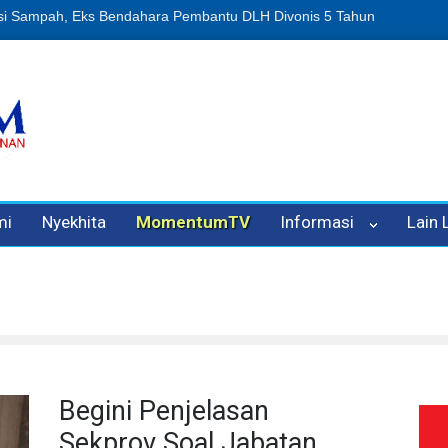
n Oleh Oknum Kadis, Kuasa Hukum Pelapor Desak Polisi Tetapkan P
mi
Nyekhita
MomentumTV
Informasi
Lain
Begini Penjelasan
Sekprov Soal Jabatan