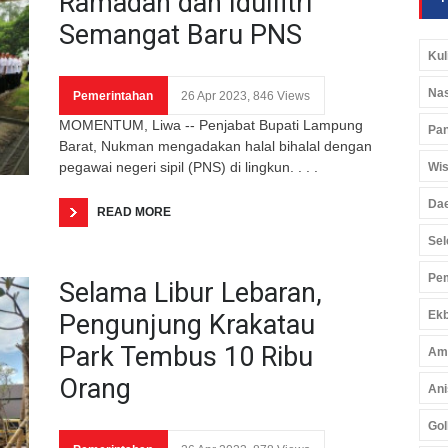
Ramadan dan Idulfitri
Semangat Baru PNS
Kul
Nas
Pemerintahan
26 Apr 2023, 846 Views
MOMENTUM, Liwa -- Penjabat Bupati Lampung
Pan
Barat, Nukman mengadakan halal bihalal dengan
pegawai negeri sipil (PNS) di lingkun. . . .
Wis
Da
READ MORE
Sel
Pem
Selama Libur Lebaran,
Ekb
Pengunjung Krakatau
Park Tembus 10 Ribu
Am
Orang
Ani
Gol