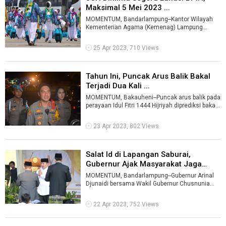
Maksimal 5 Mei 2023 ...
MOMENTUM, Bandarlampung--Kantor Wilayah
Kementerian Agama (Kemenag) Lampung
mengimbau jemaah calon haji (JCH) untuk
segera me ...
25 Apr 2023, 710 Views
Tahun Ini, Puncak Arus Balik Bakal
Terjadi Dua Kali ...
MOMENTUM, Bakauheni--Puncak arus balik pada
perayaan Idul Fitri 1444 Hijriyah diprediksi bakal
terjadi dua kali.Mengacu pada ...
23 Apr 2023, 802 Views
Salat Id di Lapangan Saburai,
Gubernur Ajak Masyarakat Jaga
Kehar ...
MOMENTUM, Bandarlampung--Gubernur Arinal
Djunaidi bersama Wakil Gubernur Chusnunia
melaksanakan Salat Id di Lapangan Korem 04 ...
22 Apr 2023, 752 Views