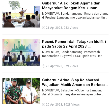
Gubernur Ajak Tokoh Agama dan
Masyarakat Bangun Kerukunan
dalam K ...
MOMENTUM, Bandarlampung--Umara dan ulama
di Provinsi Lampung merupakan bagian penting
yang berkontribusi dalam pembangunan di ...
21 Apr 2023, 953 Views
Resmi, Pemerintah Tetapkan Idulfitri
pada Sabtu 22 April 2023 ...
MOMENTUM, Bandarlampung--Pemerintah
menetapkan 1 Syawal 1444 Hijriah atau Hari
Raya Idulfitri pada Sabtu 22 April 2023.Peneta ...
20 Apr 2023, 879 Views
Gubernur Arinal Siap Kolaborasi
Wujudkan Mudik Aman dan Berkesan
...
MOMENTUM, Bakauheni--Gubernur Lampung
Arinal Djunaidi menyatakan kesiapan untuk
berkolaborasi guna mewujudkan mudik aman
dan ...
20 Apr 2023, 1028 Views