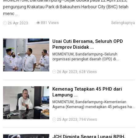
pengunjung Krakatau Park di Bakauheni Harbour City (BHC) telah
menc ...
881 Views
Selengkapnya
26 Apr 2023
Usai Cuti Bersama, Seluruh OPD
Pemprov Disidak ...
MOMENTUM, Bandarlampung--Seluruh
organisasi perangkat daerah (OPD) di
lingkungan Pemerintah Provinsi (Pemprov)
Lampung dilaku ...
26 Apr 2023, 628 Views
Kemenag Tetapkan 45 PHD dari
Lampung ...
MOMENTUM, Bandarlampung--Kementerian
Agama (Kemenag) menetapkan 45 petugas haji
daerah (PHD) yang berasal dari Provinsi Lampu
...
25 Apr 2023, 794 Views
JCH Diminta Segera Lunasi BPIH,