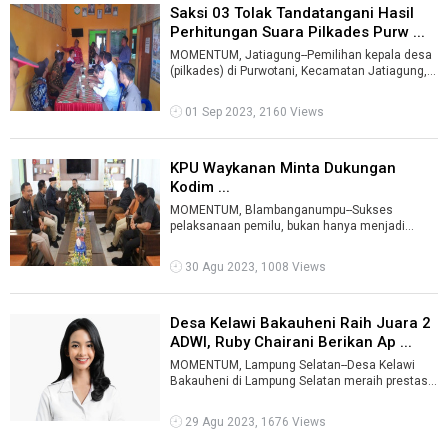
Saksi 03 Tolak Tandatangani Hasil
Perhitungan Suara Pilkades Purw ...
MOMENTUM, Jatiagung--Pemilihan kepala desa
(pilkades) di Purwotani, Kecamatan Jatiagung,
Lampung Selatan, berlangsung pada Ka ...
01 Sep 2023, 2160 Views
KPU Waykanan Minta Dukungan
Kodim ...
MOMENTUM, Blambanganumpu--Sukses
pelaksanaan pemilu, bukan hanya menjadi
tugas dan tanggung jawab Komisi Pemilihan
Umum (KPU) ...
30 Agu 2023, 1008 Views
Desa Kelawi Bakauheni Raih Juara 2
ADWI, Ruby Chairani Berikan Ap ...
MOMENTUM, Lampung Selatan--Desa Kelawi
Bakauheni di Lampung Selatan meraih prestasi
gemilang dengan meraih juara dua pada aja ...
29 Agu 2023, 1676 Views