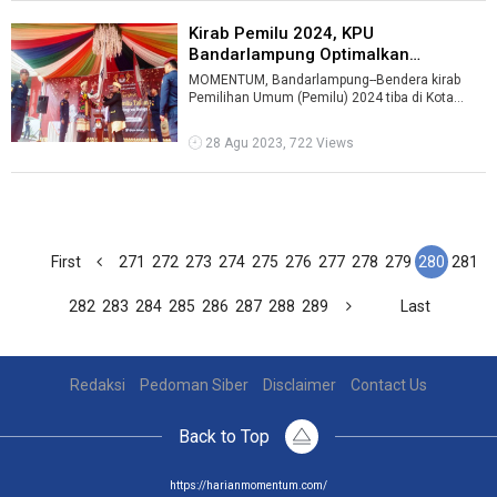
Kirab Pemilu 2024, KPU
Bandarlampung Optimalkan
Sosialisasi ...
MOMENTUM, Bandarlampung--Bendera kirab
Pemilihan Umum (Pemilu) 2024 tiba di Kota
Bandarlampung pada Senin, 28 Agustus
2023.&n ...
28 Agu 2023, 722 Views
First
271
272
273
274
275
276
277
278
279
280
281
282
283
284
285
286
287
288
289
Last
Redaksi
Pedoman Siber
Disclaimer
Contact Us
Back to Top
https://harianmomentum.com/