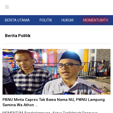
BERITA UTAMA
POLITIK
HUKUM
MOMENTUMTV
Berita Politik
PBNU Minta Capres Tak Bawa Nama NU, PWNU Lampung:
Samina Wa Athon ...
MOMENTUM, Bandarlampung--Ketua Tanfidziyah Pengurus