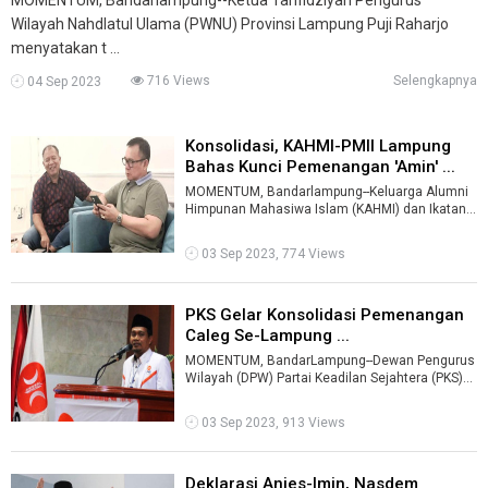
Wilayah Nahdlatul Ulama (PWNU) Provinsi Lampung Puji Raharjo
menyatakan t ...
716 Views
Selengkapnya
04 Sep 2023
Konsolidasi, KAHMI-PMII Lampung
Bahas Kunci Pemenangan 'Amin' ...
MOMENTUM, Bandarlampung--Keluarga Alumni
Himpunan Mahasiwa Islam (KAHMI) dan Ikatan
Keluarga Alumi Pergerakan Mahasiswa Islam ...
03 Sep 2023, 774 Views
PKS Gelar Konsolidasi Pemenangan
Caleg Se-Lampung ...
MOMENTUM, BandarLampung--Dewan Pengurus
Wilayah (DPW) Partai Keadilan Sejahtera (PKS)
Lampung menggelar konsolidasi pemenanga ...
03 Sep 2023, 913 Views
Deklarasi Anies-Imin, Nasdem