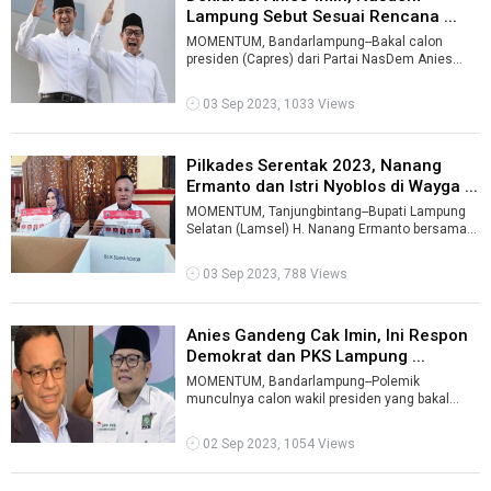
Lampung Sebut Sesuai Rencana ...
MOMENTUM, Bandarlampung--Bakal calon
presiden (Capres) dari Partai NasDem Anies
Baswedan dan bakal cawapres sekaligus ketua
u ...
03 Sep 2023, 1033 Views
Pilkades Serentak 2023, Nanang
Ermanto dan Istri Nyoblos di Wayga ...
MOMENTUM, Tanjungbintang--Bupati Lampung
Selatan (Lamsel) H. Nanang Ermanto bersama
istri menyalurkan hak pilihnya pada pemil ...
03 Sep 2023, 788 Views
Anies Gandeng Cak Imin, Ini Respon
Demokrat dan PKS Lampung ...
MOMENTUM, Bandarlampung--Polemik
munculnya calon wakil presiden yang bakal
mendampingi Anies Baswedan ke permukaan
menimbulka ...
02 Sep 2023, 1054 Views