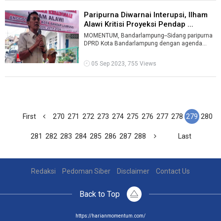
Paripurna Diwarnai Interupsi, Ilham
Alawi Kritisi Proyeksi Pendap ...
MOMENTUM, Bandarlampung--Sidang paripurna
DPRD Kota Bandarlampung dengan agenda
pengesahan KUA PPAS APBD Perubahan Pemkot
set ...
05 Sep 2023, 755 Views
First
270
271
272
273
274
275
276
277
278
279
280
281
282
283
284
285
286
287
288
Last
Redaksi
Pedoman Siber
Disclaimer
Contact Us
Back to Top
https://harianmomentum.com/