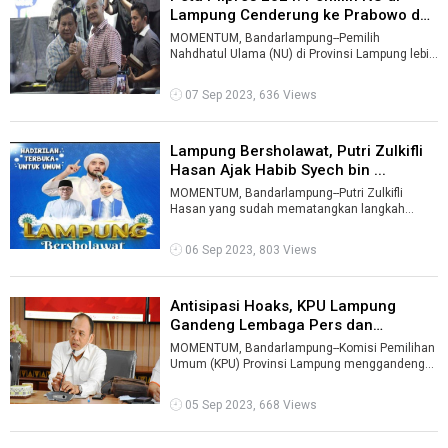
Lampung Cenderung ke Prabowo da
...
MOMENTUM, Bandarlampung--Pemilih
Nahdhatul Ulama (NU) di Provinsi Lampung lebih
cenderung memilih Prabowo Subianto dan
Ganjar ...
07 Sep 2023, 636 Views
Lampung Bersholawat, Putri Zulkifli
Hasan Ajak Habib Syech bin ...
MOMENTUM, Bandarlampung--Putri Zulkifli
Hasan yang sudah mematangkan langkah
menuju senayan terus bergerak membantu
rakyat. S ...
06 Sep 2023, 803 Views
Antisipasi Hoaks, KPU Lampung
Gandeng Lembaga Pers dan
Selebgram ...
MOMENTUM, Bandarlampung--Komisi Pemilihan
Umum (KPU) Provinsi Lampung menggandeng
lembaga pers dan selebram guna mengantisipa
...
05 Sep 2023, 668 Views