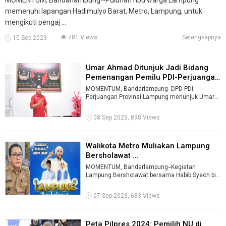
memenuhi lapangan Hadimulyo Barat, Metro, Lampung, untuk
mengikuti pengaj ...
781 Views
Selengkapnya
10 Sep 2023
Umar Ahmad Ditunjuk Jadi Bidang
Pemenangan Pemilu PDI-Perjuangan
...
MOMENTUM, Bandarlampung--DPD PDI
Perjuangan Provinsi Lampung menunjuk Umar
Ahmad menjadi Wakil Ketua Bidang
Pemenangan Pemilu ...
08 Sep 2023, 898 Views
Walikota Metro Muliakan Lampung
Bersholawat ...
MOMENTUM, Bandarlampung--Kegiatan
Lampung Bersholawat bersama Habib Syech bin
Abdul Qodir Assegaf dan Putri Zulkifli Hasan me
...
07 Sep 2023, 683 Views
Peta Pilpres 2024: Pemilih NU di