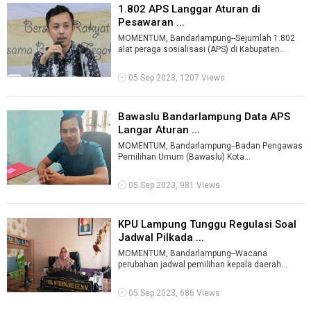
1.802 APS Langgar Aturan di
Pesawaran ...
MOMENTUM, Bandarlampung--Sejumlah 1.802
alat peraga sosialisasi (APS) di Kabupaten
Pesawaran melanggar aturan Pemilu 2024.Hal
...
05 Sep 2023, 1207 Views
Bawaslu Bandarlampung Data APS
Langar Aturan ...
MOMENTUM, Bandarlampung--Badan Pengawas
Pemilihan Umum (Bawaslu) Kota
Bandarlampung melakukan patroli di seluruh
kecamatan un ...
05 Sep 2023, 981 Views
KPU Lampung Tunggu Regulasi Soal
Jadwal Pilkada ...
MOMENTUM, Bandarlampung--Wacana
perubahan jadwal pemilihan kepala daerah
(Pilkada) Serentak 2024 makin santer. Pilkada
yang s ...
05 Sep 2023, 686 Views