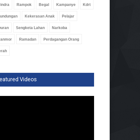
indra
Rampok
Begal
Kampanye
Kdrt
rundungan
Kekerasan Anak
Pelajar
wuran
Sengketa Lahan
Narkoba
ranmor
Ramadan
Perdagangan Orang
erah
eatured Videos