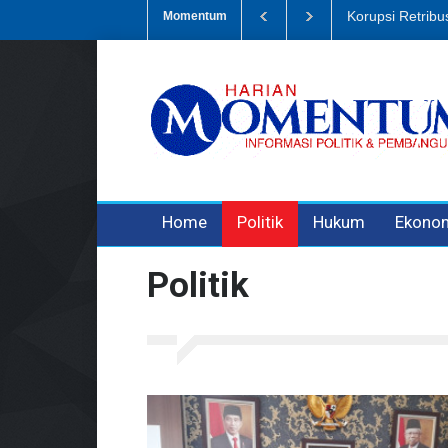
Dugaan Penipua
Momentum
3 years ago
3 years ago
Home
Politik
Hukum
Ekono
Politik