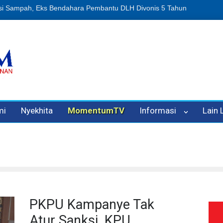
n Oleh Oknum Kadis, Kuasa Hukum Pelapor Desak Polisi Tetapkan P
mi
Nyekhita
MomentumTV
Informasi
Lain
PKPU Kampanye Tak
Atur Sanksi, KPU