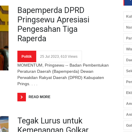
Bapemperda DPRD
Kul
Pringsewu Apresiasi
Pengesahan Tiga
Nas
Raperda
Pan
Wis
Politik
25 Jul 2023, 610 Views
Da
MOMENTUM, Pringsewu -- Badan Pembentukan
Peraturan Daerah (Bapemperda) Dewan
Sel
Perwakilan Rakyat Daerah (DPRD) Kabupaten
Pem
Prings. . . .
Ekb
READ MORE
Am
Ani
Tegak Lurus untuk
Gol
Kemenangan Golkar,