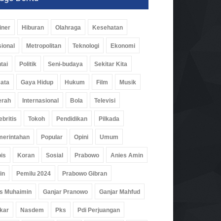
iner
Hiburan
Olahraga
Kesehatan
ional
Metropolitan
Teknologi
Ekonomi
tai
Politik
Seni-budaya
Sekitar Kita
ata
Gaya Hidup
Hukum
Film
Musik
erah
Internasional
Bola
Televisi
ebritis
Tokoh
Pendidikan
Pilkada
erintahan
Popular
Opini
Umum
is
Koran
Sosial
Prabowo
Anies Amin
in
Pemilu 2024
Prabowo Gibran
s Muhaimin
Ganjar Pranowo
Ganjar Mahfud
kar
Nasdem
Pks
Pdi Perjuangan