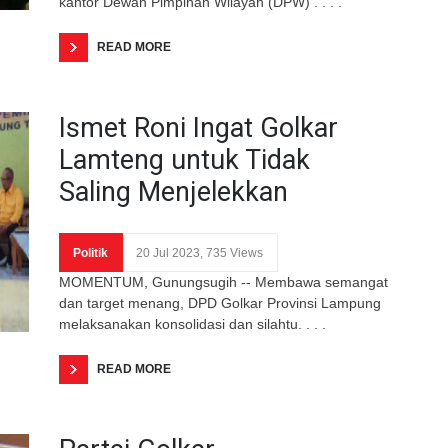
kantor Dewan Pimpinan Wilayah (DPW) . . . .
READ MORE
Ismet Roni Ingat Golkar
Lamteng untuk Tidak
Saling Menjelekkan
Politik
20 Jul 2023, 735 Views
MOMENTUM, Gunungsugih -- Membawa semangat
dan target menang, DPD Golkar Provinsi Lampung
melaksanakan konsolidasi dan silahtu. . . .
READ MORE