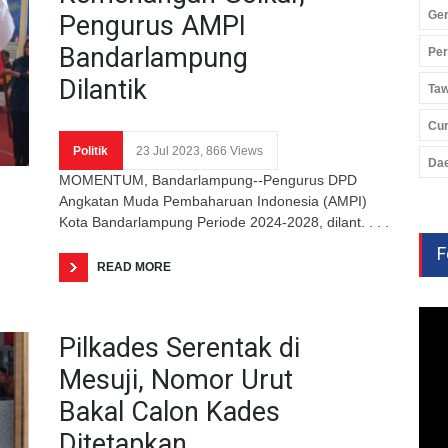
Ger
Pengurus AMPI
Bandarlampung
Pe
Dilantik
Ta
Cu
Politik
23 Jul 2023, 866 Views
Da
MOMENTUM, Bandarlampung--Pengurus DPD
Angkatan Muda Pembaharuan Indonesia (AMPI)
Kota Bandarlampung Periode 2024-2028, dilant. . . .
F
READ MORE
Pilkades Serentak di
Mesuji, Nomor Urut
Bakal Calon Kades
Ditetapkan