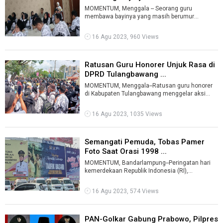
MOMENTUM, Menggala -- Seorang guru
membawa bayinya yang masih berumur
beberapa bulan saat berunjuk rasa di depan
gedung DPRD ...
16 Agu 2023, 960 Views
Ratusan Guru Honorer Unjuk Rasa di
DPRD Tulangbawang ...
MOMENTUM, Menggala--Ratusan guru honorer
di Kabupaten Tulangbawang menggelar aksi
damai di depan gedung DPRD Tulangbawang, Ra
...
16 Agu 2023, 1035 Views
Semangati Pemuda, Tobas Pamer
Foto Saat Orasi 1998 ...
MOMENTUM, Bandarlampung--Peringatan hari
kemerdekaan Republik Indonesia (RI),
dimanfaatkan para politisi untuk membangun
citr ...
16 Agu 2023, 574 Views
PAN-Golkar Gabung Prabowo, Pilpres