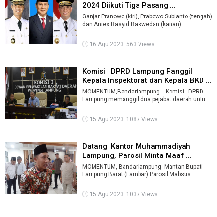
2024 Diikuti Tiga Pasang ...
Ganjar Pranowo (kiri), Prabowo Subianto (tengah)
dan Anies Rasyid Baswedan (kanan).
IstMOMENTUM, Bandarlampung--Partai Golong
...
16 Agu 2023, 563 Views
Komisi I DPRD Lampung Panggil
Kepala Inspektorat dan Kepala BKD ...
MOMENTUM,Bandarlampung -- Komisi I DPRD
Lampung memanggil dua pejabat daerah untuk
menghadiri rapat dengar pendapat (RDP) ter ...
15 Agu 2023, 1087 Views
Datangi Kantor Muhammadiyah
Lampung, Parosil Minta Maaf ...
MOMENTUM, Bandarlampung--Mantan Bupati
Lampung Barat (Lambar) Parosil Mabsus
mendatangi Kantor Pengurus Wilayah
Muhammadiyah ...
15 Agu 2023, 1037 Views