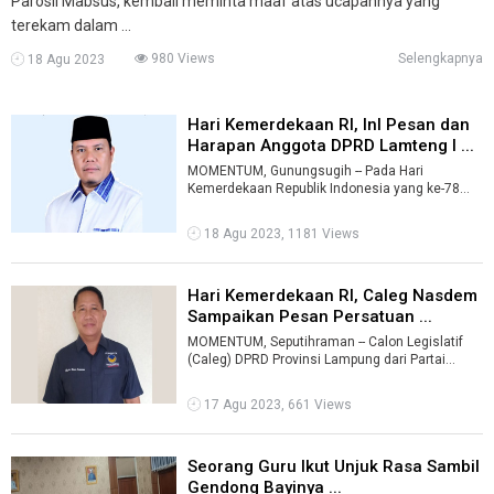
Parosil Mabsus, kembali meminta maaf atas ucapannya yang
terekam dalam ...
980 Views
Selengkapnya
18 Agu 2023
Hari Kemerdekaan RI, InI Pesan dan
Harapan Anggota DPRD Lamteng I ...
MOMENTUM, Gunungsugih -- Pada Hari
Kemerdekaan Republik Indonesia yang ke-78
tahun, Anggota DPRD Kabupaten Lampung
Tengah (La ...
18 Agu 2023, 1181 Views
Hari Kemerdekaan RI, Caleg Nasdem
Sampaikan Pesan Persatuan ...
MOMENTUM, Seputihraman -- Calon Legislatif
(Caleg) DPRD Provinsi Lampung dari Partai
Nasdem, Pande Ketut Sempurna mengajak ma
...
17 Agu 2023, 661 Views
Seorang Guru Ikut Unjuk Rasa Sambil
Gendong Bayinya ...