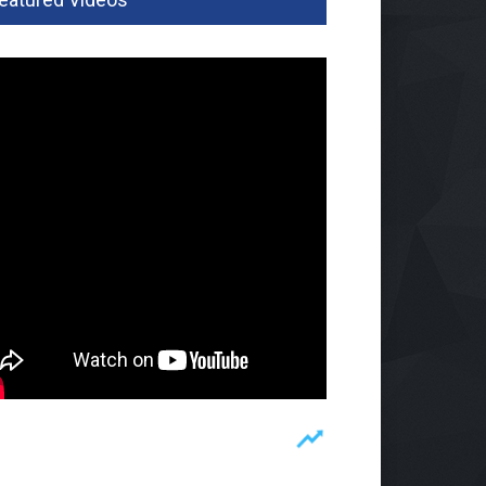
mi Pimpin Polres
kanan, AKBP Ramadhona
ang Alarm Internal
um
05 Agu 2026, 282 Views