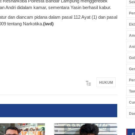
at Resnarkoba Polresta Bandar Lampung menggerebek
Sel
n Andri didalam kamar, sementara Yasin berhasil kabur.
Pem
ur dan diancam pidana dalam pasal 112 Ayat (1) dan pasal
09 tentang Narkotika.
(iwd)
Ekb
Am
Ani
Gol
Ger
Pe
HUKUM
Ta
Cu
Da
F