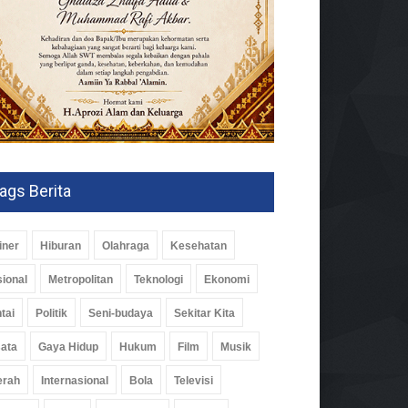
ags Berita
iner
Hiburan
Olahraga
Kesehatan
ional
Metropolitan
Teknologi
Ekonomi
tai
Politik
Seni-budaya
Sekitar Kita
ata
Gaya Hidup
Hukum
Film
Musik
erah
Internasional
Bola
Televisi