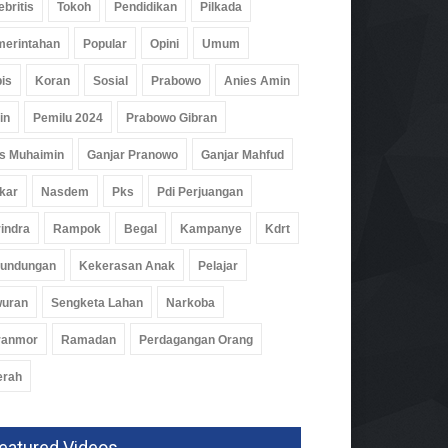
ebritis
Tokoh
Pendidikan
Pilkada
erintahan
Popular
Opini
Umum
is
Koran
Sosial
Prabowo
Anies Amin
in
Pemilu 2024
Prabowo Gibran
s Muhaimin
Ganjar Pranowo
Ganjar Mahfud
kar
Nasdem
Pks
Pdi Perjuangan
indra
Rampok
Begal
Kampanye
Kdrt
rundungan
Kekerasan Anak
Pelajar
wuran
Sengketa Lahan
Narkoba
ranmor
Ramadan
Perdagangan Orang
erah
eatured Videos