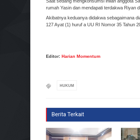
Saat sedang mengkonsumsi inilah anggota S
rumah Yasin dan mendapati terdakwa Riyan da
Akibatnya keduanya didakwa sebagaimana diat
127 Ayat (1) huruf a UU RI Nomor 35 Tahun 20
Editor:
Harian Momentum
HUKUM
Berita Terkait