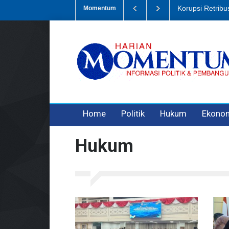
Dugaan Penipua
Momentum
3 years ago
3 years ago
Home
Politik
Hukum
Ekono
Hukum