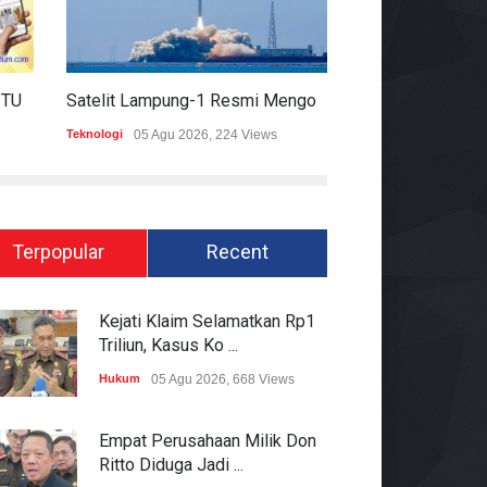
HARIAN MOMENTUM 6 AGUSTUS 2026
Satelit Lampung-1 Resmi Mengorbit, Lampung Masuki Era Pembangunan Berbasis Data
Teknologi
05 Agu 2026, 224 Views
Hukum
05 Agu 2026
Terpopular
Recent
Kejati Klaim Selamatkan Rp1
Triliun, Kasus Ko ...
Hukum
05 Agu 2026, 668 Views
Empat Perusahaan Milik Don
Ritto Diduga Jadi ...