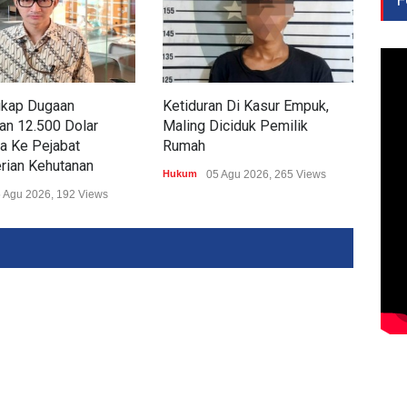
kap Dugaan
Ketiduran Di Kasur Empuk,
Res
an 12.500 Dolar
Maling Diciduk Pemilik
Way
a Ke Pejabat
Rumah
Pas
rian Kehutanan
Hukum
05 Agu 2026, 265 Views
Huk
 Agu 2026, 192 Views