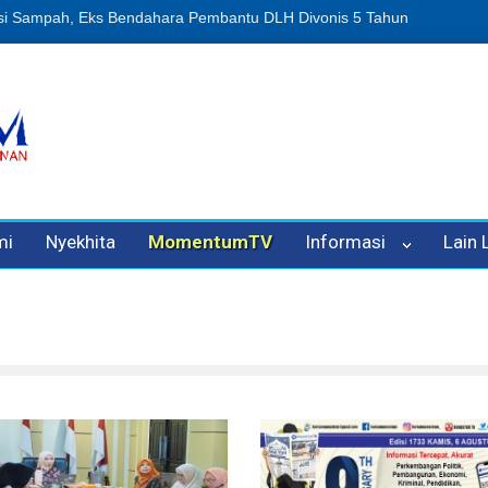
n Oleh Oknum Kadis, Kuasa Hukum Pelapor Desak Polisi Tetapkan P
mi
Nyekhita
MomentumTV
Informasi
Lain