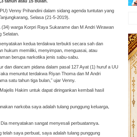
3 tahun atau 15 bulan.
PU) Venny Prihandini dalam sidang agenda tuntutan yang
Tanjungkarang, Selasa (21-5-2019).
(34) warga Korpri Raya Sukarame dan M Andri Wirawan
g Selatan.
menyatakan kedua terdakwa terbukti secara sah dan
an hukum memiliki, menyimpan, menguasai, atau
aman berupa narkotika jenis sabu-sabu.
r dan diancam pidana dalam pasal 127 Ayat (1) huruf a UU
Maka menuntut terdakwa Riyan Thoma dan M Andri
a satu tahun tiga bulan," ujar Venny.
ajelis Hakim untuk dapat diringankan kembali hasil
akan narkoba saya adalah tulang punggung keluarga,
. Dia menyatakan sangat menyesali perbuatannya.
telah saya perbuat, saya adalah tulang punggung