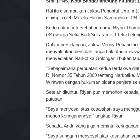
Sipil (PNS) Kota Bandarlampung dituntut 1,
Hal itu disampaikan Jaksa Penuntut Umum (J
dipimpin oleh Mejelis Hakim Samsudin di PN 
Kedua oknum tersebut bernama Riyan Thoma 
(34) warga Setia Budi Sukarame II Telukbetun
Dalam persidangan, Jaksa Venny Prihandini 
menyakinkan bersalah tanpa hak atau melaw
menyediakan Narkotika Golongan I bukan tan
"Sebagaimana perbuatan kedua terdakwa diatu
RI Nomor 35 Tahun 2009 tentang Narkotika. 
Wirawan dengan hukuman pidana penjara selam
Setelah dituntut, Riyan pun memohon kepada M
putusan
"Saya menyesal atas kesalahan saya menggun
mohon keringanannya," ungkap Riyan.
Senada, Andri yang juga meminta keringanan
"Saya sungguh menyesal atas kesalahan yang 