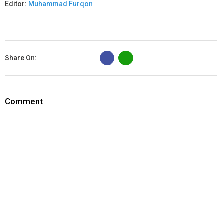
Editor:
Muhammad Furqon
B
Share On:
Comment