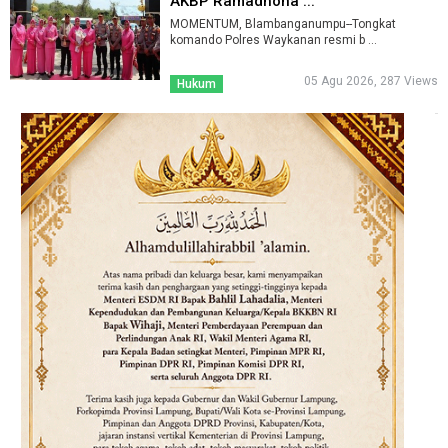
AKBP Ramadhona ...
MOMENTUM, Blambanganumpu--Tongkat
komando Polres Waykanan resmi b ...
05 Agu 2026, 287 Views
Hukum