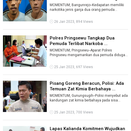
MOMENTUM, Bangunrejo--Kedapatan memiliki
narkotika jenis ganja dua orang pemuda
ditangkap Satresnarkoba Polres Lampung
Tengah ...
26 Jan 2023, 894 Views
Polres Pringsewu Tangkap Dua
Pemuda Terlibat Narkoba ...
MOMENTUM, Pringsewu--Aparat Polres
Pringsewu mengamankan dua pemuda diduga
terlibat kasus peredaran narkotika dan
psikotropik ...
25 Jan 2023, 697 Views
Pisang Goreng Beracun, Polisi: Ada
Temuan Zat Kimia Berbahaya ...
MOMENTUM, Gunungsugih--Polisi menyebut ada
kandungan zat kimia berbahaya pada sisa
pisang goreng dan alat masak yang diduga m ...
25 Jan 2023, 700 Views
Lapas Kalianda Komitmen Wujudkan