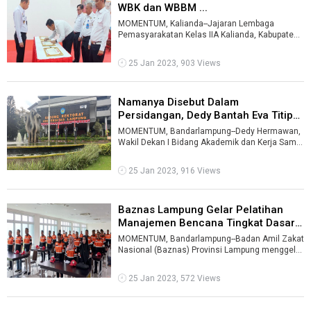
WBK dan WBBM ...
MOMENTUM, Kalianda--Jajaran Lembaga
Pemasyarakatan Kelas IIA Kalianda, Kabupaten
Lampung Selatan melakukan penandatanganan
ko ...
25 Jan 2023, 903 Views
Namanya Disebut Dalam
Persidangan, Dedy Bantah Eva Titip
Mahasisw ...
MOMENTUM, Bandarlampung--Dedy Hermawan,
Wakil Dekan I Bidang Akademik dan Kerja Sama
Fakultas Ilmu Sosial dan Ilmu Politik (F ...
25 Jan 2023, 916 Views
Baznas Lampung Gelar Pelatihan
Manajemen Bencana Tingkat Dasar
...
MOMENTUM, Bandarlampung--Badan Amil Zakat
Nasional (Baznas) Provinsi Lampung menggelar
Pelatihan Manajemen Bencana Tingkat Da ...
25 Jan 2023, 572 Views