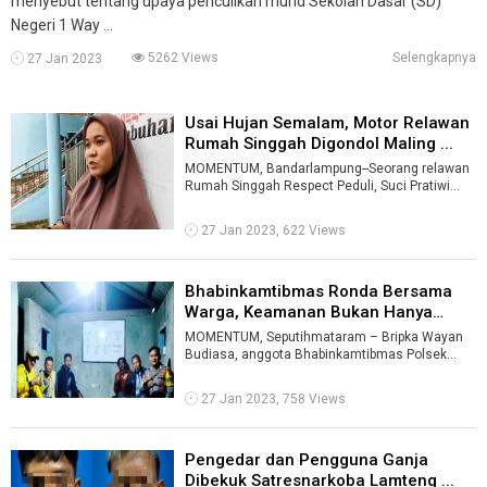
menyebut tentang upaya penculikan murid Sekolah Dasar (SD)
Negeri 1 Way ...
5262 Views
Selengkapnya
27 Jan 2023
Usai Hujan Semalam, Motor Relawan
Rumah Singgah Digondol Maling ...
MOMENTUM, Bandarlampung--Seorang relawan
Rumah Singgah Respect Peduli, Suci Pratiwi
kaget mengetahui motornya hilang di parki ...
27 Jan 2023, 622 Views
Bhabinkamtibmas Ronda Bersama
Warga, Keamanan Bukan Hanya
Tanggun ...
MOMENTUM, Seputihmataram – Bripka Wayan
Budiasa, anggota Bhabinkamtibmas Polsek
Seputihmataram, Lampung Tengah rutin melaks
...
27 Jan 2023, 758 Views
Pengedar dan Pengguna Ganja
Dibekuk Satresnarkoba Lamteng ...