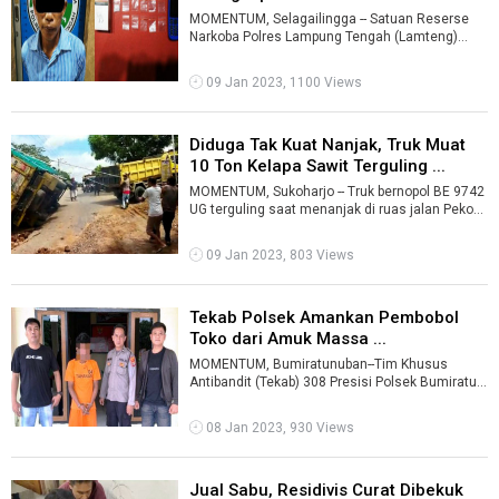
MOMENTUM, Selagailingga -- Satuan Reserse
Narkoba Polres Lampung Tengah (Lamteng)
meringkus seorang warga karena diduga menja
...
09 Jan 2023, 1100 Views
Diduga Tak Kuat Nanjak, Truk Muat
10 Ton Kelapa Sawit Terguling ...
MOMENTUM, Sukoharjo -- Truk bernopol BE 9742
UG terguling saat menanjak di ruas jalan Pekon
Sukoharjo lll, Kecamatan Sukoharj ...
09 Jan 2023, 803 Views
Tekab Polsek Amankan Pembobol
Toko dari Amuk Massa ...
MOMENTUM, Bumiratunuban--Tim Khusus
Antibandit (Tekab) 308 Presisi Polsek Bumiratu
Nuban Polres Lampung Tengah, mengamankan
s ...
08 Jan 2023, 930 Views
Jual Sabu, Residivis Curat Dibekuk