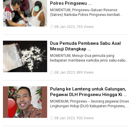
Polres Pringsewu ...
MOMENTUM, Pringsewu--Satuan Reserse
(Satres) Narkoba Polres Pringsewu kembali
menangkap residivis berinisial SB (37) lantaran
...
08 Jan 2023, 765 Views
Dua Pemuda Pembawa Sabu Asal
Mesuji Ditangkap ...
MOMENTUM, Mesuji--Dua pemuda yang
kedapatan membawa narkoba jenis sabu-sabu
seberat 0,56 gram ditangkap Jajaran Satreskoba
Po ...
08 Jan 2023, 889 Views
Pulang ke Lamteng untuk Galungan,
Pegawai DLH Pringsewu Hingga Ki ...
MOMENUM, Pringsewu -- Seorang pegawai Dinas
Lingkungan Hidup (DLH) Kabupaten Pringsewu, I
Gede Adi Rinata yang hilang kontak& ...
08 Jan 2023, 930 Views