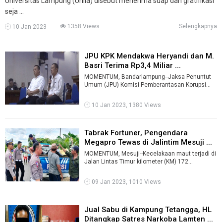
Universitas Lampung (Unila) disebut menerima suap dan gratifikasi
seja ...
1358 Views
Selengkapnya
10 Jan 2023
JPU KPK Mendakwa Heryandi dan M.
Basri Terima Rp3,4 Miliar ...
MOMENTUM, Bandarlampung--Jaksa Penuntut
Umum (JPU) Komisi Pemberantasan Korupsi
(KPK) mendakwa Heryandi dan M. Basri
menerima ...
10 Jan 2023, 1380 Views
Tabrak Fortuner, Pengendara
Megapro Tewas di Jalintim Mesuji ...
MOMENTUM, Mesuji--Kecelakaan maut terjadi di
Jalan Lintas Timur kilometer (KM) 172
Kecamatan Mesuji Timur Kabupaten Mesuji, S ...
09 Jan 2023, 1010 Views
Jual Sabu di Kampung Tetangga, HL
Ditangkap Satres Narkoba Lamten ...