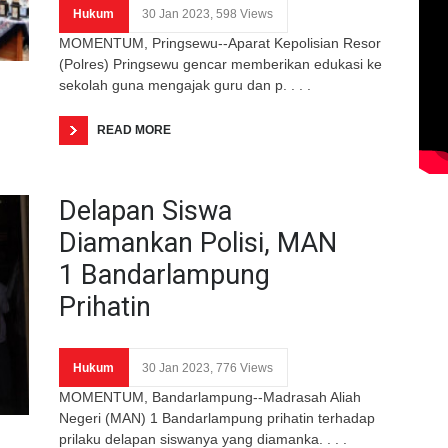
Hukum
30 Jan 2023, 598 Views
MOMENTUM, Pringsewu--Aparat Kepolisian Resor
(Polres) Pringsewu gencar memberikan edukasi ke
sekolah guna mengajak guru dan p. . . .
READ MORE
Delapan Siswa
Diamankan Polisi, MAN
1 Bandarlampung
Prihatin
Hukum
30 Jan 2023, 776 Views
MOMENTUM, Bandarlampung--Madrasah Aliah
Negeri (MAN) 1 Bandarlampung prihatin terhadap
prilaku delapan siswanya yang diamanka. . . .