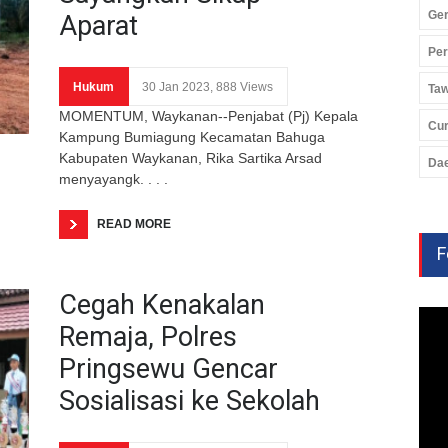
Ger
Aparat
Pe
Hukum
30 Jan 2023, 888 Views
Ta
MOMENTUM, Waykanan--Penjabat (Pj) Kepala
Cu
Kampung Bumiagung Kecamatan Bahuga
Kabupaten Waykanan, Rika Sartika Arsad
Da
menyayangk. . . .
READ MORE
F
Cegah Kenakalan
Remaja, Polres
Pringsewu Gencar
Sosialisasi ke Sekolah