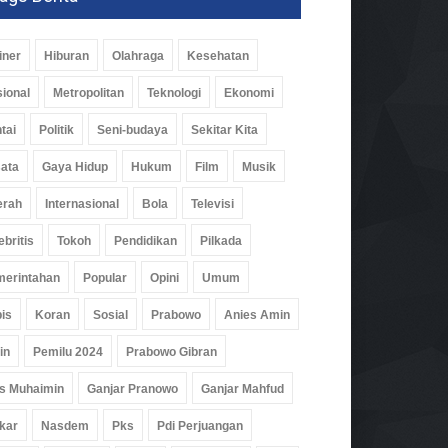
iner
Hiburan
Olahraga
Kesehatan
ional
Metropolitan
Teknologi
Ekonomi
tai
Politik
Seni-budaya
Sekitar Kita
ata
Gaya Hidup
Hukum
Film
Musik
erah
Internasional
Bola
Televisi
ebritis
Tokoh
Pendidikan
Pilkada
erintahan
Popular
Opini
Umum
is
Koran
Sosial
Prabowo
Anies Amin
in
Pemilu 2024
Prabowo Gibran
s Muhaimin
Ganjar Pranowo
Ganjar Mahfud
kar
Nasdem
Pks
Pdi Perjuangan