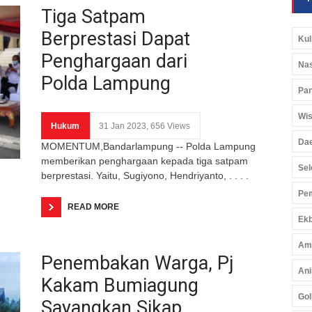
Tiga Satpam
Berprestasi Dapat
Kul
Penghargaan dari
Nas
Polda Lampung
Pan
Wis
Hukum
31 Jan 2023, 656 Views
Da
MOMENTUM,Bandarlampung -- Polda Lampung
memberikan penghargaan kepada tiga satpam
Sel
berprestasi. Yaitu, Sugiyono, Hendriyanto, . . . .
Pem
READ MORE
Ekb
Am
Penembakan Warga, Pj
Ani
Kakam Bumiagung
Gol
Sayangkan Sikap