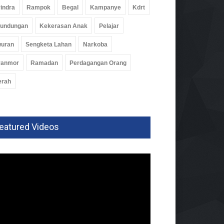
indra
Rampok
Begal
Kampanye
Kdrt
rundungan
Kekerasan Anak
Pelajar
wuran
Sengketa Lahan
Narkoba
ranmor
Ramadan
Perdagangan Orang
erah
eatured Videos