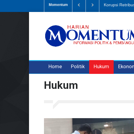
Dugaan Penipua
Momentum
3 years ago
3 years ago
Home
Politik
Hukum
Ekono
Hukum