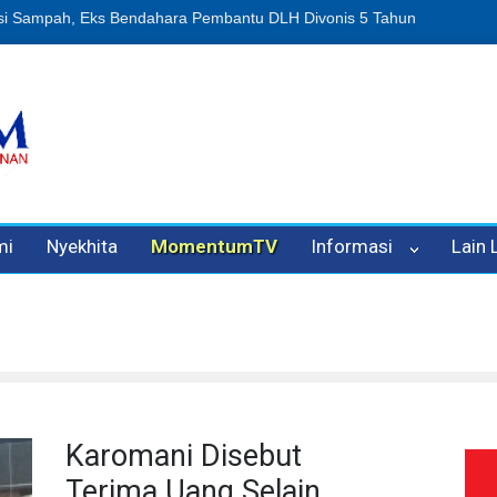
n Oleh Oknum Kadis, Kuasa Hukum Pelapor Desak Polisi Tetapkan P
mi
Nyekhita
MomentumTV
Informasi
Lain
Karomani Disebut
Terima Uang Selain