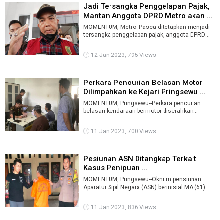
Jadi Tersangka Penggelapan Pajak,
Mantan Anggota DPRD Metro akan ...
MOMENTUM, Metro--Pasca ditetapkan menjadi
tersangka penggelapan pajak, anggota DPRD
Kota Metro periode 2014-2019, Alizar alia ...
12 Jan 2023, 795 Views
Perkara Pencurian Belasan Motor
Dilimpahkan ke Kejari Pringsewu ...
MOMENTUM, Pringsewu--Perkara pencurian
belasan kendaraan bermotor diserahkan
penyidik Unit Reserse Umum (Resum)
Satreskrim ke ...
11 Jan 2023, 700 Views
Pesiunan ASN Ditangkap Terkait
Kasus Penipuan ...
MOMENTUM, Pringsewu--Oknum pensiunan
Aparatur Sipil Negara (ASN) berinisial MA (61)
ditangkap petugas Kepolisian Resor (Polre ...
11 Jan 2023, 836 Views