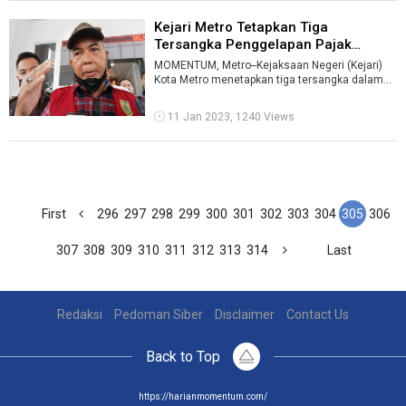
Kejari Metro Tetapkan Tiga
Tersangka Penggelapan Pajak
Penghasila ...
MOMENTUM, Metro--Kejaksaan Negeri (Kejari)
Kota Metro menetapkan tiga tersangka dalam
kasus penggelapan pajak penghasilan. Sa ...
11 Jan 2023, 1240 Views
First
296
297
298
299
300
301
302
303
304
305
306
307
308
309
310
311
312
313
314
Last
Redaksi
Pedoman Siber
Disclaimer
Contact Us
Back to Top
https://harianmomentum.com/