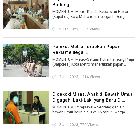
Bodong ...
MOMENTUM, Metro--Kepala Kepolisian Resor
(Kapolres) Kota Metro resmi berganti.Dengan
pergantian tersebut, kini seluruh tugas ...
12 Jan 2023, 1164 Views
Pemkot Metro Tertibkan Papan
Reklame Ilegal ...
MOMENTUM, Metro--Satuan Polisi Pamong Praja
(Satpol-PP) Kota Metro menertibkan papan
reklame yang berdiri secara ilegal di pe ...
12 Jan 2023, 1014 Views
Dicekoki Miras, Anak di Bawah Umur
Digagahi Laki-Laki yang Baru D ...
MOMENTUM, Pringsewu -- Seorang gadis di
bawah umur berinisial TW, 16 tahun, warga
Kecamatan Pagelaran, Kabupaten Pringsewu
me ...
12 Jan 2023, 775 Views