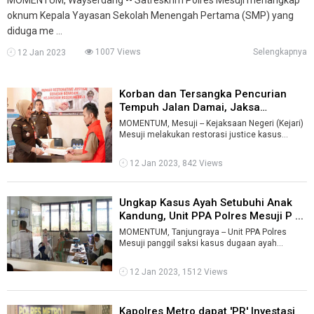
oknum Kepala Yayasan Sekolah Menengah Pertama (SMP) yang
diduga me ...
1007 Views
Selengkapnya
12 Jan 2023
Korban dan Tersangka Pencurian
Tempuh Jalan Damai, Jaksa
Hentikan ...
MOMENTUM, Mesuji -- Kejaksaan Negeri (Kejari)
Mesuji melakukan restorasi justice kasus
pencurian dengan tersangka Suhartono, ...
12 Jan 2023, 842 Views
Ungkap Kasus Ayah Setubuhi Anak
Kandung, Unit PPA Polres Mesuji P ...
MOMENTUM, Tanjungraya -- Unit PPA Polres
Mesuji panggil saksi kasus dugaan ayah
menyetubuhi anak kandung pada Desember
2022 d ...
12 Jan 2023, 1512 Views
Kapolres Metro dapat 'PR' Investasi