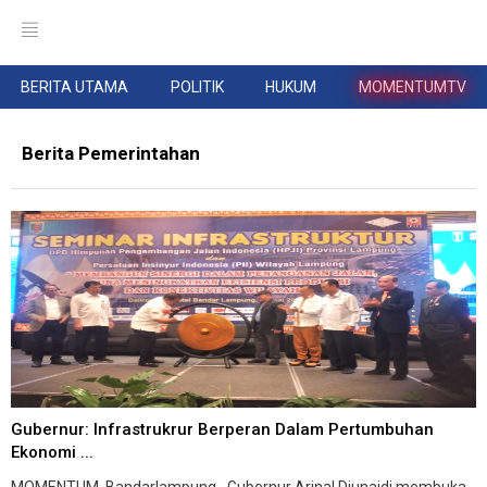
BERITA UTAMA
POLITIK
HUKUM
MOMENTUMTV
Berita Pemerintahan
Gubernur: Infrastrukrur Berperan Dalam Pertumbuhan
Ekonomi ...
MOMENTUM, Bandarlampung--Gubernur Arinal Djunaidi membuka