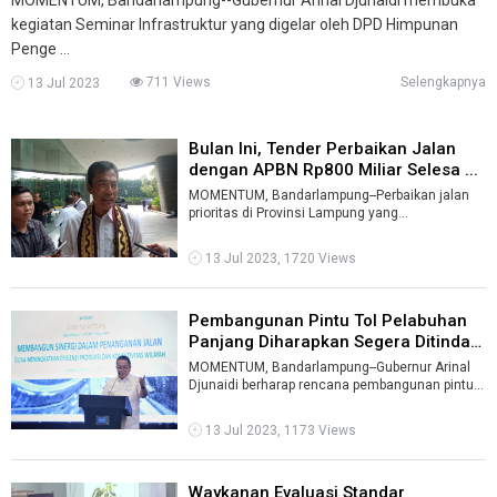
kegiatan Seminar Infrastruktur yang digelar oleh DPD Himpunan
Penge ...
711 Views
Selengkapnya
13 Jul 2023
Bulan Ini, Tender Perbaikan Jalan
dengan APBN Rp800 Miliar Selesa ...
MOMENTUM, Bandarlampung--Perbaikan jalan
prioritas di Provinsi Lampung yang
menggunakan APBN sebesar Rp800 miliar bakal
seger ...
13 Jul 2023, 1720 Views
Pembangunan Pintu Tol Pelabuhan
Panjang Diharapkan Segera Ditinda
...
MOMENTUM, Bandarlampung--Gubernur Arinal
Djunaidi berharap rencana pembangunan pintu
tol menuju Pelabuhan Panjang segera diti ...
13 Jul 2023, 1173 Views
Waykanan Evaluasi Standar