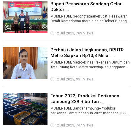
Bupati Pesawaran Sandang Gelar
Doktor ...
MOMENTUM, Gedongtataan--Bupati Pesawaran
Dendi Ramadhona meraih gelar Doktor Bidang
Ilmu Pemerintahan Sekolah Pascasarjana, I ...
12 Jul 2023, 789 Views
Perbaiki Jalan Lingkungan, DPUTR
Metro Siapkan Rp10,3 Miliar ...
MOMENTUM, Metro--Dinas Pekerjaan Umum dan
Tata Ruang Kota Metro menyiapkan anggaran
Rp10,3 miliar untuk memperbaiki sejumlah ...
12 Jul 2023, 931 Views
Tahun 2022, Produksi Perikanan
Lampung 329 Ribu Ton ...
MOMENTUM, Bandarlampung--Produksi
perikanan Lampung tahun 2022 mencapai 329
ribu ton.Jumlah tersebut berasal dari perikanan t
...
12 Jul 2023, 747 Views