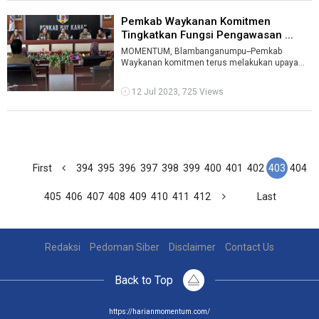
Pemkab Waykanan Komitmen
Tingkatkan Fungsi Pengawasan ...
MOMENTUM, Blambanganumpu--Pemkab
Waykanan komitmen terus melakukan upaya
penyempurnaan dan peningkatan kinerja
penyelenggaraa ...
12 Jul 2023, 725 Views
First
394
395
396
397
398
399
400
401
402
403
404
405
406
407
408
409
410
411
412
Last
Redaksi
Pedoman Siber
Disclaimer
Contact Us
Back to Top
https://harianmomentum.com/