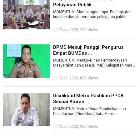
Pelayanan Publik ...
MOMENTUM, Blambanganumpu--Peningkatan
kualitas dan pemerataan pelayanan publik
menjadi salah satu priortas program kerja Pemk
...
12 Jul 2023, 722 Views
DPMD Mesuji Panggil Pengurus
Empat BUMDes ...
MOMENTUM, Mesuji--Dinas Pemberdayaan
Masyarakat dan Desa (DPMD) Kabupaten Mesuji
memanggil pengurus empat Badan Usaha Milik
D ...
12 Jul 2023, 877 Views
Disdikbud Metro Pastikan PPDB
Sesuai Aturan ...
MOMENTUM, Metro--Dinas Pendidikan dan
Kebudayaan (Disdikbud) Kota Metro
memastikan proses penerimaan peserta didik
baru (PPDB ...
12 Jul 2023, 952 Views