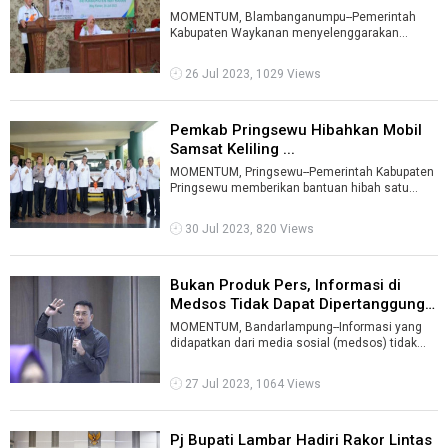
Ketenagakerja ...
MOMENTUM, Blambanganumpu--Pemerintah
Kabupaten Waykanan menyelenggarakan
Sosialisasi Perlindungan Jaminan Sosial
Ketenagakerj ...
26 Jul 2023, 1029 Views
Pemkab Pringsewu Hibahkan Mobil
Samsat Keliling ...
MOMENTUM, Pringsewu--Pemerintah Kabupaten
Pringsewu memberikan bantuan hibah satu
mobil pelayanan Samsat Keliling kepada UPTD ...
30 Jul 2023, 820 Views
Bukan Produk Pers, Informasi di
Medsos Tidak Dapat Dipertanggungj
...
MOMENTUM, Bandarlampung--Informasi yang
didapatkan dari media sosial (medsos) tidak
dapat dipertanggungjawabkan kebenarannya. ...
27 Jul 2023, 1064 Views
Pj Bupati Lambar Hadiri Rakor Lintas