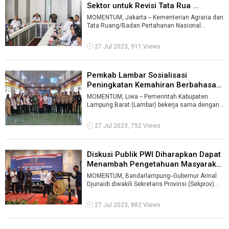
Sektor untuk Revisi Tata Rua ...
MOMENTUM, Jakarta -- Kementerian Agraria dan
Tata Ruang/Badan Pertahanan Nasional
(ATR/BPN) mengadakan Rapat Koordinasi Linta
...
27 Jul 2023, 911 Views
Pemkab Lambar Sosialisasi
Peningkatan Kemahiran Berbahasa
Indones ...
MOMENTUM, Liwa -- Pemerintah Kabupaten
Lampung Barat (Lambar) bekerja sama dengan
Kantor Bahasa Provinsi Lampung menggelar So
...
27 Jul 2023, 752 Views
Diskusi Publik PWI Diharapkan Dapat
Menambah Pengetahuan Masyarak
...
MOMENTUM, Bandarlampung--Gubernur Arinal
Djunaidi diwakili Sekretaris Provinsi (Sekprov)
Lampung Fahrizal Darminto membuka Di ...
27 Jul 2023, 882 Views