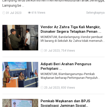
Lampung terus berkomitmen memenuhi kebutuhan anak.Sehingga,
Lampung be ...
616 Views
Selengkapnya
31 Jul 2023
Vendor Az Zahra Tiga Kali Mangkir,
Disnaker Segera Tetapkan Penan ...
MOMENTUM, Bandarlampung--Vendor pembuat
lift barang di Sekolah Az Zahra tidak memenuhi
panggilan Dinas Tenaga Kerja (Disnaker ...
31 Jul 2023, 754 Views
Adipati Beri Arahan Pengurus
Perhiptani ...
MOMENTUM, Blambanganumpu--Pemkab
Waykanan berharap Perhimpunan Penyuluh
Pertanian Indonesia (Perhiptani) dapat
mengembangkan ...
25 Jul 2023, 830 Views
Pemkab Waykanan dan BPJS
Sosialisasi Jaminan Sosial