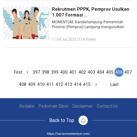
Rekrutmen PPPK, Pemprov Usulkan
1.007 Formasi ...
MOMENTUM, Bandarlampung--Pemerintah
Provinsi (Pemprov) Lampung mengusulkan
1.007 formasi pegawai pemerintah dengan
perjanjian ...
04 Jul 2023, 574 Views
First
397
398
399
400
401
402
403
404
405
406
407
408
409
410
411
412
413
414
415
Last
Redaksi
Pedoman Siber
Disclaimer
Contact Us
Back to Top
https://harianmomentum.com/