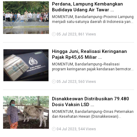
Perdana, Lampung Kembangkan
Budidaya Udang Air Tawar ...
MOMENTUM, Bandarlampung--Provinsi Lampung
menjadi satu-satunya daerah di Indonesia yang
berhasil mengembangkan budidaya udang ...
05 Jul 2023, 861 Views
Hingga Juni, Realisasi Keringanan
Pajak Rp45,65 Miliar ...
MOMENTUM, Bandarlampung--Realisasi
program keringanan pajak kendaraan bermotor
(PKB) selama tiga bulan mencapai Rp45,65 milia
...
05 Jul 2023, 560 Views
Disnakkeswan Distribusikan 79.480
Dosis Vaksin LSD ...
MOMENTUM, Bandarlampung--Dinas Peternakan
dan Kesehatan Hewan (Disnakkeswan)
Lampung telah mendistribusikan 79.480 dosis
vaks ...
04 Jul 2023, 544 Views