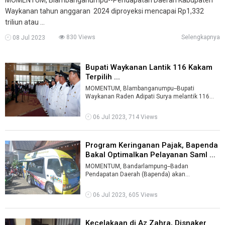
Waykanan tahun anggaran 2024 diproyeksi mencapai Rp1,332
triliun atau ...
830 Views
Selengkapnya
08 Jul 2023
Bupati Waykanan Lantik 116 Kakam
Terpilih ...
MOMENTUM, Blambanganumpu--Bupati
Waykanan Raden Adipati Surya melantik 116
kepala kampung dari 118 yang terpilih dalam
pemili ...
06 Jul 2023, 714 Views
Program Keringanan Pajak, Bapenda
Bakal Optimalkan Pelayanan Saml ...
MOMENTUM, Bandarlampung--Badan
Pendapatan Daerah (Bapenda) akan
mengoptimalkan pelayanan melalui Samsat
Keliling (Samling).Ke ...
06 Jul 2023, 605 Views
Kecelakaan di Az Zahra, Disnaker