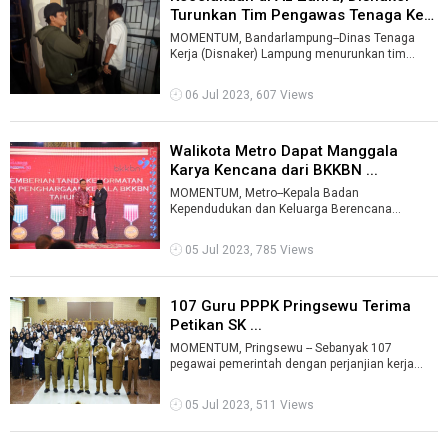
Turunkan Tim Pengawas Tenaga Ker
...
MOMENTUM, Bandarlampung--Dinas Tenaga
Kerja (Disnaker) Lampung menurunkan tim
pengawas ke Sekolah Az Zahra.Tim tersebut
ditug ...
06 Jul 2023, 607 Views
Walikota Metro Dapat Manggala
Karya Kencana dari BKKBN ...
MOMENTUM, Metro--Kepala Badan
Kependudukan dan Keluarga Berencana
Nasional (BKKBN) Republik Indonesia, Hasto
Wardoyo, memberi ...
05 Jul 2023, 785 Views
107 Guru PPPK Pringsewu Terima
Petikan SK ...
MOMENTUM, Pringsewu -- Sebanyak 107
pegawai pemerintah dengan perjanjian kerja
(PPPK) guru formasi 2022 di lingkungan Pemkab
...
05 Jul 2023, 511 Views