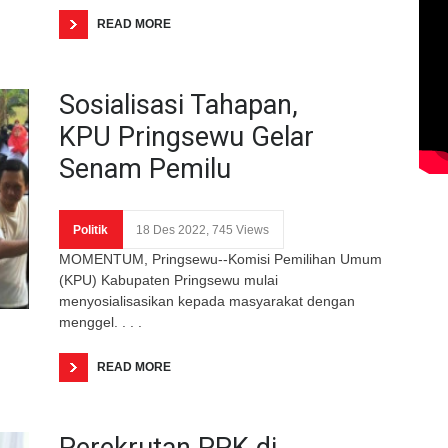
READ MORE
Sosialisasi Tahapan,
KPU Pringsewu Gelar
Senam Pemilu
Politik
18 Des 2022, 745 Views
MOMENTUM, Pringsewu--Komisi Pemilihan Umum
(KPU) Kabupaten Pringsewu mulai
menyosialisasikan kepada masyarakat dengan
menggel. . . .
READ MORE
Perekrutan PPK di