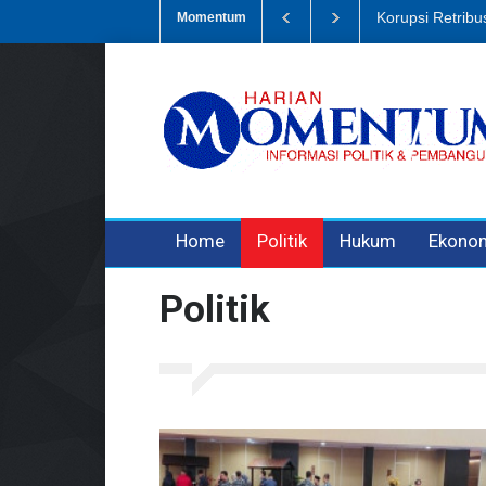
Dugaan Penipua
Momentum
3 years ago
3 years ago
Home
Politik
Hukum
Ekono
Politik