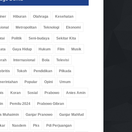
iner
Hiburan
Olahraga
Kesehatan
ional
Metropolitan
Teknologi
Ekonomi
tai
Politik
Seni-budaya
Sekitar Kita
ata
Gaya Hidup
Hukum
Film
Musik
erah
Internasional
Bola
Televisi
ebritis
Tokoh
Pendidikan
Pilkada
erintahan
Popular
Opini
Umum
is
Koran
Sosial
Prabowo
Anies Amin
in
Pemilu 2024
Prabowo Gibran
s Muhaimin
Ganjar Pranowo
Ganjar Mahfud
kar
Nasdem
Pks
Pdi Perjuangan