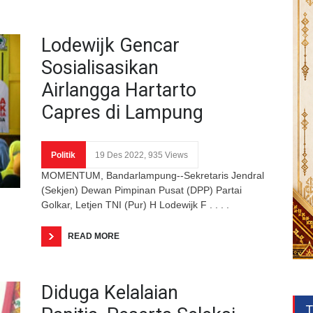
Lodewijk Gencar
Sosialisasikan
Airlangga Hartarto
Capres di Lampung
Politik
19 Des 2022, 935 Views
MOMENTUM, Bandarlampung--Sekretaris Jendral
(Sekjen) Dewan Pimpinan Pusat (DPP) Partai
Golkar, Letjen TNI (Pur) H Lodewijk F . . . .
READ MORE
Diduga Kelalaian
T