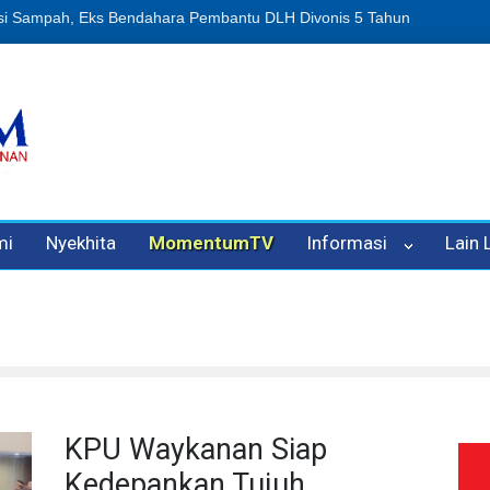
n Oleh Oknum Kadis, Kuasa Hukum Pelapor Desak Polisi Tetapkan P
mi
Nyekhita
MomentumTV
Informasi
Lain
KPU Waykanan Siap
Kedepankan Tujuh