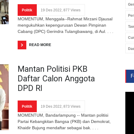
Ger
Politik
19 Des 2022, 877 Views
Pe
MOMENTUM, Menggala--Rahmat Mirzani Djausal
mengukuhkan kepengurusan Dewan Pimpinan
Ta
Cabang (DPC) Gerindra Tulangbawang, di Aul. . . .
Cu
READ MORE
Da
Mantan Politisi PKB
F
Daftar Calon Anggota
DPD RI
Politik
19 Des 2022, 873 Views
MOMENTUM, Bandarlampung -- Mantan politisi
Partai Kebangkitan Bangsa (PKB) dan Demokrat,
Khaidir Bujung mendaftar sebagai bak. . . .