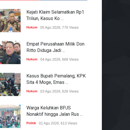
Kejati Klaim Selamatkan Rp1
Triliun, Kasus Ko ...
Hukum
05 Agu 2026, 776 Views
Empat Perusahaan Milik Don
Ritto Diduga Jadi ...
Hukum
04 Agu 2026, 668 Views
Kasus Bupati Pemalang, KPK
Sita 4 Moge, Emas ...
Hukum
03 Agu 2026, 626 Views
Warga Keluhkan BPJS
Nonaktif hingga Jalan Rus ...
Politik
01 Agu 2026, 613 Views