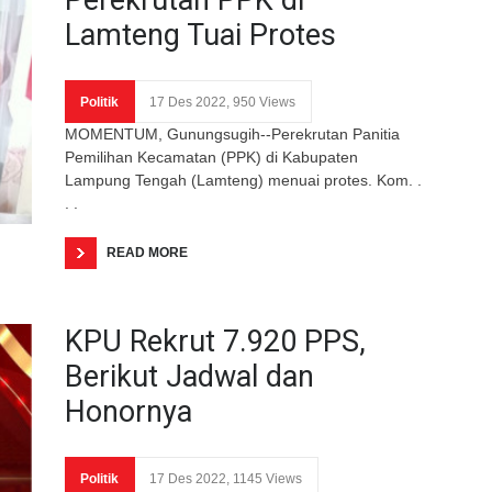
Lamteng Tuai Protes
Politik
17 Des 2022, 950 Views
MOMENTUM, Gunungsugih--Perekrutan Panitia
Pemilihan Kecamatan (PPK) di Kabupaten
Lampung Tengah (Lamteng) menuai protes. Kom. .
. .
READ MORE
KPU Rekrut 7.920 PPS,
Berikut Jadwal dan
Honornya
Politik
17 Des 2022, 1145 Views