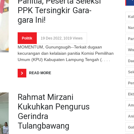
Panitia, Peserta Seleksi
PPK Tersingkir Gara-
Kul
gara Ini!
Nas
Politik
19 Des 2022, 1019 Views
Pan
MOMENTUM, Gunungsugih--Terkait dugaan
Wis
kecurangan dan kelalaian panitia Komisi Pemilihan
Umum (KPU) Kabupaten Lampung Tengah (. . . .
Da
Sel
READ MORE
Pem
Ekb
Rahmat Mirzani
Kukuhkan Pengurus
Am
Gerindra
Ani
Tulangbawang
Gol