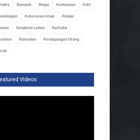
indra
Rampok
Begal
Kampanye
Kdrt
rundungan
Kekerasan Anak
Pelajar
wuran
Sengketa Lahan
Narkoba
ranmor
Ramadan
Perdagangan Orang
erah
eatured Videos