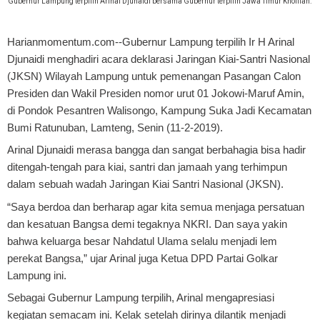
Gubernur Lampung terpilih Arinal Djunaidi bersama Gubernur terpilih Jawa Timur Khofifah.
Harianmomentum.com--Gubernur Lampung terpilih Ir H Arinal
Djunaidi menghadiri acara deklarasi Jaringan Kiai-Santri Nasional
(JKSN) Wilayah Lampung untuk pemenangan Pasangan Calon
Presiden dan Wakil Presiden nomor urut 01 Jokowi-Maruf Amin,
di Pondok Pesantren Walisongo, Kampung Suka Jadi Kecamatan
Bumi Ratunuban, Lamteng, Senin (11-2-2019).
Arinal Djunaidi merasa bangga dan sangat berbahagia bisa hadir
ditengah-tengah para kiai, santri dan jamaah yang terhimpun
dalam sebuah wadah Jaringan Kiai Santri Nasional (JKSN).
“Saya berdoa dan berharap agar kita semua menjaga persatuan
dan kesatuan Bangsa demi tegaknya NKRI. Dan saya yakin
bahwa keluarga besar Nahdatul Ulama selalu menjadi lem
perekat Bangsa,” ujar Arinal juga Ketua DPD Partai Golkar
Lampung ini.
Sebagai Gubernur Lampung terpilih, Arinal mengapresiasi
kegiatan semacam ini. Kelak setelah dirinya dilantik menjadi