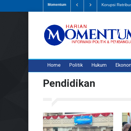
 Sampah, Eks Bendahara Pembantu DLH Divonis 5 Tahun
Dugaan Peni
Momentum
3 years ago
3 years ago
3 years ago
Home
Politik
Hukum
Ekono
Pendidikan