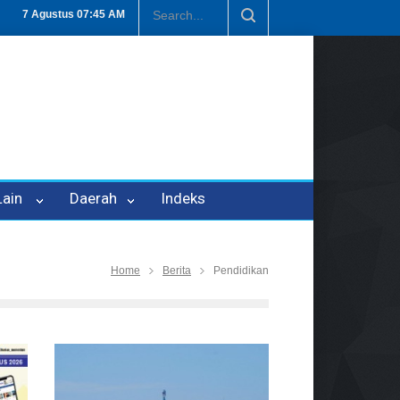
n P-21
Tembus Rp1,6 Triliun, Nilai Investasi di Lamteng Tertinggi d
7 Agustus
07:45 AM
 Lain
Daerah
Indeks
Home
Berita
Pendidikan