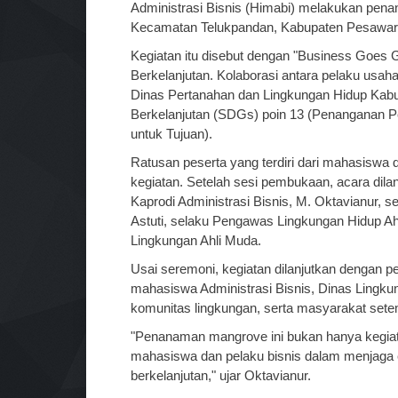
Administrasi Bisnis (Himabi) melakukan pen
Kecamatan Telukpandan, Kabupaten Pesawara
Kegiatan itu disebut dengan "Business Goe
Berkelanjutan. Kolaborasi antara pelaku usah
Dinas Pertanahan dan Lingkungan Hidup Ka
Berkelanjutan (SDGs) poin 13 (Penanganan Pe
untuk Tujuan).
Ratusan peserta yang terdiri dari mahasiswa 
kegiatan. Setelah sesi pembukaan, acara dila
Kaprodi Administrasi Bisnis, M. Oktavianur, s
Astuti, selaku Pengawas Lingkungan Hidup A
Lingkungan Ahli Muda.
Usai seremoni, kegiatan dilanjutkan dengan 
mahasiswa Administrasi Bisnis, Dinas Ling
komunitas lingkungan, serta masyarakat sete
"Penanaman mangrove ini bukan hanya kegiatan
mahasiswa dan pelaku bisnis dalam menjaga e
berkelanjutan," ujar Oktavianur.