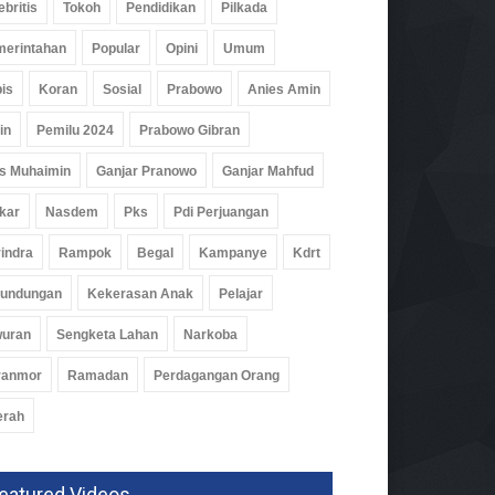
ebritis
Tokoh
Pendidikan
Pilkada
erintahan
Popular
Opini
Umum
is
Koran
Sosial
Prabowo
Anies Amin
in
Pemilu 2024
Prabowo Gibran
s Muhaimin
Ganjar Pranowo
Ganjar Mahfud
kar
Nasdem
Pks
Pdi Perjuangan
at Perguruan Tinggi
san Startec Jalin Kerja
indra
Rampok
Begal
Kampanye
Kdrt
a Dengan PWI Pringsewu
rundungan
Kekerasan Anak
Pelajar
idikan
06 Agu 2026, 137 Views
wuran
Sengketa Lahan
Narkoba
ranmor
Ramadan
Perdagangan Orang
erah
eatured Videos