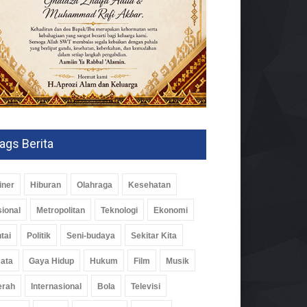
ags Berita
iner
Hiburan
Olahraga
Kesehatan
ional
Metropolitan
Teknologi
Ekonomi
tai
Politik
Seni-budaya
Sekitar Kita
ata
Gaya Hidup
Hukum
Film
Musik
erah
Internasional
Bola
Televisi