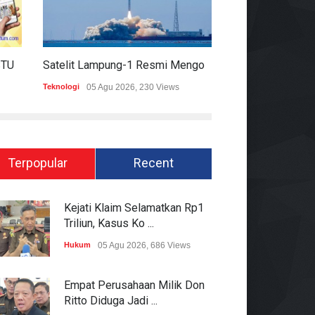
HARIAN MOMENTUM 6 AGUSTUS 2026
Satelit Lampung-1 Resmi Mengorbit, Lampung Masuki Era Pembangunan Berbasis Data
Teknologi
05 Agu 2026, 230 Views
Hukum
05 Agu 2026
Terpopular
Recent
Kejati Klaim Selamatkan Rp1
Triliun, Kasus Ko ...
Hukum
05 Agu 2026, 686 Views
Empat Perusahaan Milik Don
Ritto Diduga Jadi ...