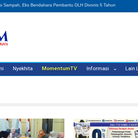
puan Oleh Oknum Kadis, Kuasa Hukum Pelapor Desak Polisi Tetapka
mi
Nyekhita
MomentumTV
Informasi
Lain