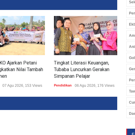
Sel
Pem
Ekb
Am
Ani
Gol
O Ajarkan Petani
Tingkat Literasi Keuangan,
Emp
gkatkan Nilai Tambah
Tubaba Luncurkan Gerakan
Yaya
Ger
anen
Simpanan Pelajar
Sam
Pe
07 Agu 2026, 153 Views
Pendidikan
06 Agu 2026, 176 Views
Pend
Ta
Cu
Da
F