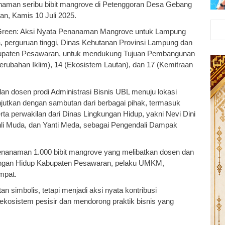
anaman seribu bibit mangrove di Petenggoran Desa Gebang
n, Kamis 10 Juli 2025.
s Green: Aksi Nyata Penanaman Mangrove untuk Lampung
a, perguruan tinggi, Dinas Kehutanan Provinsi Lampung dan
bupaten Pesawaran, untuk mendukung Tujuan Pembangunan
rubahan Iklim), 14 (Ekosistem Lautan), dan 17 (Kemitraan
dan dosen prodi Administrasi Bisnis UBL menuju lokasi
njutkan dengan sambutan dari berbagai pihak, termasuk
erta perwakilan dari Dinas Lingkungan Hidup, yakni Nevi Dini
hli Muda, dan Yanti Meda, sebagai Pengendali Dampak
penanaman 1.000 bibit mangrove yang melibatkan dosen dan
kungan Hidup Kabupaten Pesawaran, pelaku UMKM,
mpat.
 simbolis, tetapi menjadi aksi nyata kontribusi
kosistem pesisir dan mendorong praktik bisnis yang