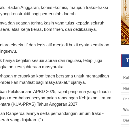
ui Badan Anggaran, komisi-komisi, maupun fraksi-fraksi
ng konstruktif bagi pemerintah daerah.
nya dan ucapan terima kasih yang tulus kepada seluruh
ewu atas kerja keras, komitmen, dan dedikasinya,"
ara eksekutif dan legislatif menjadi bukti nyata kemitraan
ringsewu.
T
 hanya berjalan sesuai aturan dan regulasi, tetapi juga
gkatan kesejahteraan masyarakat.
mbahasan merupakan komitmen bersama untuk memastikan
Kul
mberikan manfaat bagi masyarakat," ujarnya.
Nas
an Pelaksanaan APBD 2025, rapat paripurna yang dihadiri
ut juga membahas penyampaian rancangan Kebijakan Umum
Pan
mentara (KUA-PPAS) Tahun Anggaran 2027.
Wis
mlah Ranperda lainnya serta pemandangan umum fraksi-
rah yang diajukan. (*)
Da