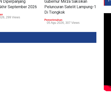
 Diperpanjang
Gubernur Mirza Saksikan
Miti
Akhir September 2026
Peluncuran Satelit Lampung-1
Lam
Di Tiongkok
Air
an
026, 299 Views
Pemerintahan
Peme
05 Agu 2026, 307 Views
06 