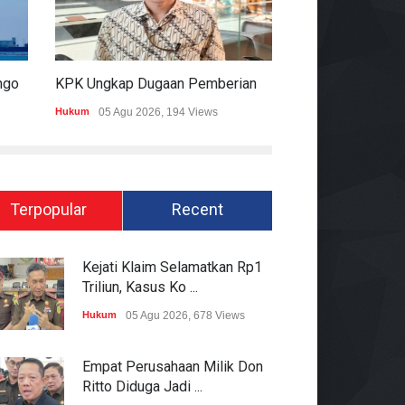
Satelit Lampung-1 Resmi Mengorbit, Lampung Masuki Era Pembangunan Berbasis Data
KPK Ungkap Dugaan Pemberian 12.500 Dolar Singapura Ke Pejabat Kementerian Kehutanan
Hukum
05 Agu 2026, 194 Views
Pemerintahan
05 Ag
Terpopular
Recent
Kejati Klaim Selamatkan Rp1
Triliun, Kasus Ko ...
Hukum
05 Agu 2026, 678 Views
Empat Perusahaan Milik Don
Ritto Diduga Jadi ...