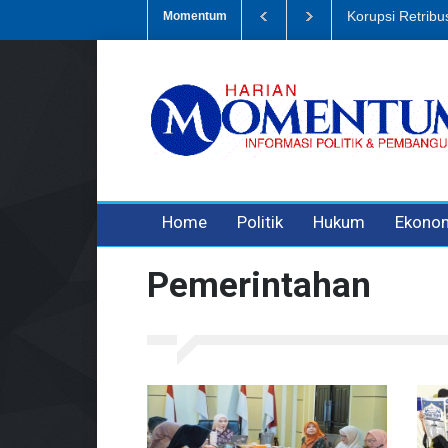
Dugaan Penipua
Momentum
3 years ago
3 years ago
Home
Politik
Hukum
Ekono
Pemerintahan