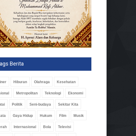
ags Berita
iner
Hiburan
Olahraga
Kesehatan
ional
Metropolitan
Teknologi
Ekonomi
tai
Politik
Seni-budaya
Sekitar Kita
ata
Gaya Hidup
Hukum
Film
Musik
erah
Internasional
Bola
Televisi