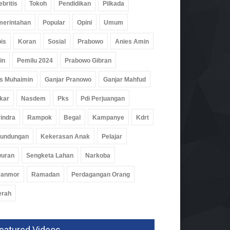
ebritis
Tokoh
Pendidikan
Pilkada
erintahan
Popular
Opini
Umum
is
Koran
Sosial
Prabowo
Anies Amin
in
Pemilu 2024
Prabowo Gibran
s Muhaimin
Ganjar Pranowo
Ganjar Mahfud
kar
Nasdem
Pks
Pdi Perjuangan
indra
Rampok
Begal
Kampanye
Kdrt
rundungan
Kekerasan Anak
Pelajar
wuran
Sengketa Lahan
Narkoba
ranmor
Ramadan
Perdagangan Orang
erah
eatured Videos