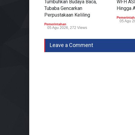
Tumbuhkan Budaya Baca,
WFH ASN
Tubaba Gencarkan
Hingga 
Perpustakaan Keliling
Pemerintah
05 Agu 2
Pemerintahan
05 Agu 2026, 272 Views
Leave a Comment