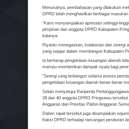
Menurutnya, pembahasan yang dilakukan melal
DPRD telah menghasilkan berbagai masukan ya
"Kami menyampaikan apresiasi setinggi-tinggi
pimpinan dan anggota DPRD Kabupaten Prings
katanya.
Riyanto menegaskan, kolaborasi dan sinergi ant
yang sejajar dalam membangun Kabupaten P
Ia berharap pengelolaan keuangan daerah tidak
mampu memberikan dampak nyata bagi penin
"Sinergi yang terbangun selama proses pe
pengelolaan keuangan daerah benar-benar me
Selain menyetujui Ranperda Pertanggungjawab
28 dari 40 anggota DPRD Pringsewu terseb
Anggaran dan Prioritas Plafon Anggaran Se
Dalam rapat tersebut juga disampaikan seju
fraksi DPRD terhadap rancangan peraturan dae