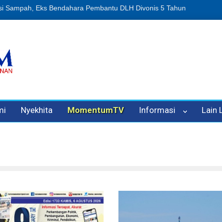
n Oleh Oknum Kadis, Kuasa Hukum Pelapor Desak Polisi Tetapkan P
mi
Nyekhita
MomentumTV
Informasi
Lain