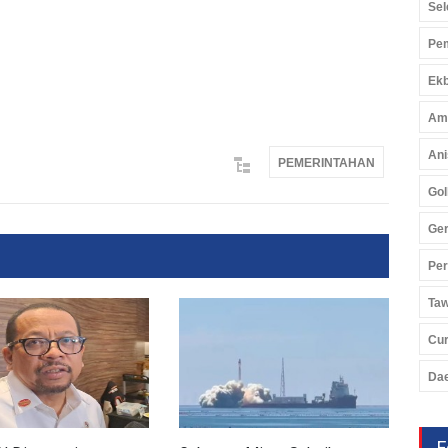
Sel
Pem
Ekb
Am
Ani
PEMERINTAHAN
Gol
Ger
Pe
Ta
Cu
Da
F