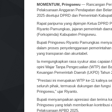
MOMENTUM, Pringsewu
— Rancangan Perat
Pelaksanaan Anggaran Pendapatan dan Bela
2025 disetujui DPRD dan Pemerintah Kabupaten
Rapat paripurna yang dipimpin Ketua DPRD Pr
Riyanto Pamungkas, jajaran pemerintah daera
(Forkopimda) Kabupaten Pringsewu.
Bupati Pringsewu Riyanto Pamungkas menyampa
dalam proses penyelenggaraan pemerintahan 
yang transparan dan akuntabel.
Ia mengungkapkan rasa syukur atas capaian
opini Wajar Tanpa Pengecualian (WTP) dari 
Keuangan Pemerintah Daerah (LKPD) Tahun 
"Prestasi ini merupakan WTP ke-11 kalinya secar
seluruh pihak, termasuk dukungan dan fungs
Pringsewu," ujar Riyanto.
Bupati menyampaikan apresiasi dan terima k
Pringsewu yang telah memberikan kontribus
Pelaksanaan APBD 2025.