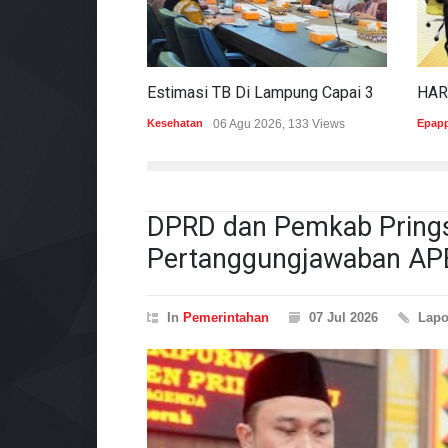
Estimasi TB Di Lampung Capai 30.745 Kasus, Pemprov Genjot Percepatan Penanganan
Kesehatan
06 Agu 2026, 133 Views
Epap
DPRD dan Pemkab Prings
Pertanggungjawaban AP
In
Pemerintahan
07 Jul 2026
Lap