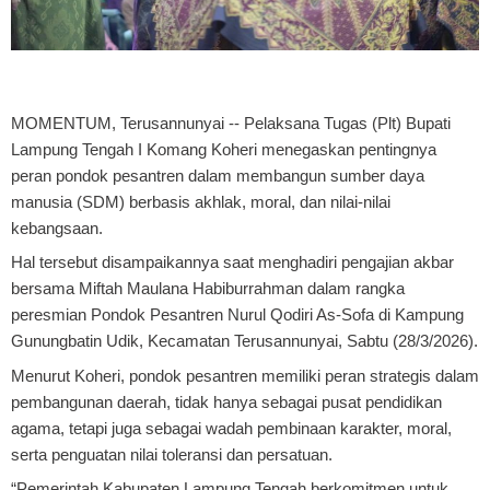
MOMENTUM, Terusannunyai
-- Pelaksana Tugas (Plt) Bupati
Lampung Tengah I Komang Koheri menegaskan pentingnya
peran pondok pesantren dalam membangun sumber daya
manusia (SDM) berbasis akhlak, moral, dan nilai-nilai
kebangsaan.
Hal tersebut disampaikannya saat menghadiri pengajian akbar
bersama Miftah Maulana Habiburrahman dalam rangka
peresmian Pondok Pesantren Nurul Qodiri As-Sofa di Kampung
Gunungbatin Udik, Kecamatan Terusannunyai, Sabtu (28/3/2026).
Menurut Koheri, pondok pesantren memiliki peran strategis dalam
pembangunan daerah, tidak hanya sebagai pusat pendidikan
agama, tetapi juga sebagai wadah pembinaan karakter, moral,
serta penguatan nilai toleransi dan persatuan.
“Pemerintah Kabupaten Lampung Tengah berkomitmen untuk