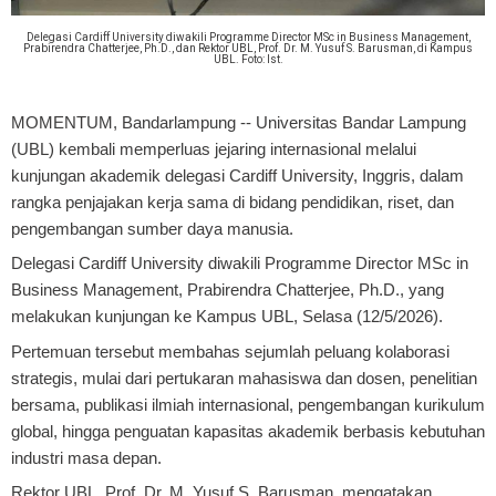
Delegasi Cardiff University diwakili Programme Director MSc in Business Management,
Prabirendra Chatterjee, Ph.D., dan Rektor UBL, Prof. Dr. M. Yusuf S. Barusman, di Kampus
UBL. Foto: Ist.
MOMENTUM, Bandarlampung
-- Universitas Bandar Lampung
(UBL) kembali memperluas jejaring internasional melalui
kunjungan akademik delegasi Cardiff University, Inggris, dalam
rangka penjajakan kerja sama di bidang pendidikan, riset, dan
pengembangan sumber daya manusia.
Delegasi Cardiff University diwakili Programme Director MSc in
Business Management, Prabirendra Chatterjee, Ph.D., yang
melakukan kunjungan ke Kampus UBL, Selasa (12/5/2026).
Pertemuan tersebut membahas sejumlah peluang kolaborasi
strategis, mulai dari pertukaran mahasiswa dan dosen, penelitian
bersama, publikasi ilmiah internasional, pengembangan kurikulum
global, hingga penguatan kapasitas akademik berbasis kebutuhan
industri masa depan.
Rektor UBL, Prof. Dr. M. Yusuf S. Barusman, mengatakan