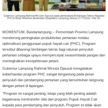
Gubernur Lampung Rahmat Mirzani Djausal pada pembukana Bimbingan Teknis Kegiatan
PHC di Balai Pelatihan Kesehatan (Bapelkes) Lampung, Selasa (7/7/2026). Foto: Ist.
MOMENTUM, Bandarlampung
-- Pemerintah Provinsi Lampung
mendorong peningkatan produktivitas pertanian melalui
optimalisasi penggunaan pupuk hayati cair (PHC). P
rogram
tersebut dibarengi bimbingan teknis bagi ratusan penyuluh
pertanian sebagai upaya mempercepat swasembada pangan dan
meningkatkan kesejahteraan petani.
Gubernur Lampung Rahmat Mirzani Djausal mengatakan
keberhasilan program PHC sangat bergantung pada peran
penyuluh dan pendamping pertanian yang bersentuhan langsung
dengan petani di lapangan.
"Program ini sangat penting, tetapi yang lebih penting adalah
bagaimana mentransfer nilai dari program Pupuk Hayati Cair
kepada para pendamping dan penyuluh. Program ini tidak akan