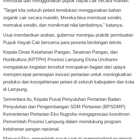
membuat dan menggunakan pupuk hayati cair secara mandiri.
"Target kita seluruh petani teredukasi menggunakan bahan
organik cair secara mandiri. Mereka bisa membuat sendiri,
memakai sendiri, dan menikmati nilai tambahnya," katanya.
Usai memberikan arahan, gubernur meninjau praktik pembuatan
Pupuk Hayati Cair bersama para peserta bimbingan teknis.
Kepala Dinas Ketahanan Pangan, Tanaman Pangan, dan
Hortikultura (KPTPH) Provinsi Lampung Elvira Umihanni
mengatakan kegiatan tersebut merupakan bagian dari upaya
mempercepat penerapan inovasi pertanian untuk meningkatkan
produksi dan kesejahteraan petani di seluruh kabupaten dan kota
di Lampung.
Sementara itu, Kepala Pusat Penyuluhan Pertanian Badan
Penyuluhan dan Pengembangan SDM Pertanian (BPSDMP)
Kementerian Pertanian Eko Nugroho mengapresiasi komitmen
Pemerintah Provinsi Lampung dalam mendukung program
ketahanan pangan nasional.
Menurut Eko, pemerintah pusat saat ini memprioritaskan empat