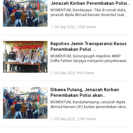
Jenazah Korban Penembakan Polisi
...
MOMENTUM, Bandarjaya-- Tiba di rumah duka,
jenazah Aipda Ahmad Karnain disambut isak
tangis ibu dan kedua anak korban.Pantaua ...
05 Sep 2022, 1255 Views
Kapolres Jamin Transparansi Kasus
Penembakan Polisi ...
MOMENTUM, Gunungsugih--Kapolres AKBP
Doffie Fahlevi Sanjaya menjamin penyelesaian
kasus polisi tembak polisi dilaksanakan sec ...
05 Sep 2022, 994 Views
Dibawa Pulang, Jenazah Korban
Penembakan Polisi akan
Dimakamkan d ...
MOMENTUM, Bandarlampung--Jenazah Aipda
Ahmad Karnain (41) korban penembakan oknum
anggota provost di Lampung Tengah dibawa pu
...
05 Sep 2022, 1295 Views