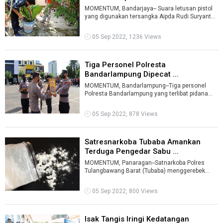
MOMENTUM, Bandarjaya-- Suara letusan pistol
yang digunakan tersangka Aipda Rudi Suryanto
terdengar hingga jarak 50 meter dari ...
05 Sep 2022, 1236 Views
Tiga Personel Polresta
Bandarlampung Dipecat ...
MOMENTUM, Bandarlampung--Tiga personel
Polresta Bandarlampung yang terlibat pidana
maupun tidak masuk dinas (desersi) dilakuk ...
05 Sep 2022, 878 Views
Satresnarkoba Tubaba Amankan
Terduga Pengedar Sabu ...
MOMENTUM, Panaragan--Satnarkoba Polres
Tulangbawang Barat (Tubaba) menggerebek
sebuah rumah yang diduga dijadikan tempat
tran ...
05 Sep 2022, 800 Views
Isak Tangis Iringi Kedatangan