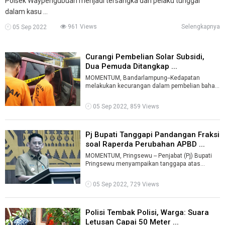
Polsek Waypengubuan menjadi tersangka dan pelaku tunggal
dalam kasu ...
961 Views
Selengkapnya
05 Sep 2022
Curangi Pembelian Solar Subsidi,
Dua Pemuda Ditangkap ...
MOMENTUM, Bandarlampung--Kedapatan
melakukan kecurangan dalam pembelian bahan
bakar minyak (BBM) jenis solar bersubsidi, dua
...
05 Sep 2022, 859 Views
Pj Bupati Tanggapi Pandangan Fraksi
soal Raperda Perubahan APBD ...
MOMENTUM, Pringsewu -- Penjabat (Pj) Bupati
Pringsewu menyampaikan tanggapa atas
pandangan umum fraksi-fraksi DPRD Pringsewu
...
05 Sep 2022, 729 Views
Polisi Tembak Polisi, Warga: Suara
Letusan Capai 50 Meter ...