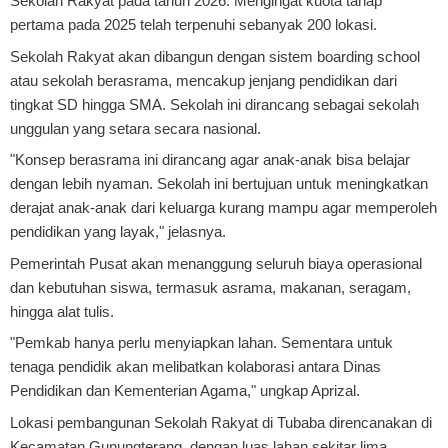
Sekolah Rakyat pada tahun 2026. Mengingat kuota tahap
pertama pada 2025 telah terpenuhi sebanyak 200 lokasi.
Sekolah Rakyat akan dibangun dengan sistem boarding school
atau sekolah berasrama, mencakup jenjang pendidikan dari
tingkat SD hingga SMA. Sekolah ini dirancang sebagai sekolah
unggulan yang setara secara nasional.
"Konsep berasrama ini dirancang agar anak-anak bisa belajar
dengan lebih nyaman. Sekolah ini bertujuan untuk meningkatkan
derajat anak-anak dari keluarga kurang mampu agar memperoleh
pendidikan yang layak," jelasnya.
Pemerintah Pusat akan menanggung seluruh biaya operasional
dan kebutuhan siswa, termasuk asrama, makanan, seragam,
hingga alat tulis.
"Pemkab hanya perlu menyiapkan lahan. Sementara untuk
tenaga pendidik akan melibatkan kolaborasi antara Dinas
Pendidikan dan Kementerian Agama," ungkap Aprizal.
Lokasi pembangunan Sekolah Rakyat di Tubaba direncanakan di
Kecamatan Gunungterang, dengan luas lahan sekitar lima