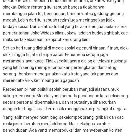
dekade terakhir. Sepuluh tahun pemerintahan, bukan waktu yang
singkat. Dalam rentang itu, sebuah bangsa tidak hanya
membangun jalan tol, bendungan, bandara, atau gedung-gedung
megah. Lebih dari itu, sebuah rezim juga meninggalkan jejak
budaya sosial. Dan salah satu hal yang terasa menguat selama era
pemerintahan Joko Widoso alias Jokowi adalah budaya ghibah, caci
maki, serta kebiasaan menjatuhkan orang lain.
Setiap hari ruang digital di media sosial dipenuhi hinaan, fitnah, olok-
olok, hingga hujatan tanpa batas. Fenomena serupa juga
merambah layar kaca. Tidak sedikit acara dialog di televisi nasional
yang lebih sering mempertontonkan pertengkaran dan saling
serang--bahkan menggunakan kata-kata yang tak pantas dan
merendahkan--, ketimbang adu gagasan.
Perbedaan pilihan politik seolah berubah menjadi alasan untuk
saling memusuhi. Mereka yang berbeda pandangan kerap diserang
secara personal, dipermalukan, dan reputasinya dihancurkan
dengan berbagai cara. Termasuk menggunakan perangkat negara.
Yang lebih menyedihkan, bagi sekelompok orang, ghibah dan caci
maki justru berubah menjadi komoditas sekaligus sumber
penghidupan. Ada yang memproduksi dan menyebarkan konten